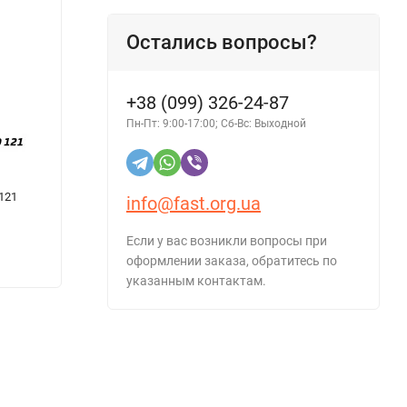
Остались вопросы?
+38 (099) 326-24-87
Пн-Пт: 9:00-17:00; Сб-Вс: Выходной
 121
Тормозная жидкость АЛЯСКА DOT-4 1 л
Смазк
info@fast.org.ua
Если у вас возникли вопросы при
оформлении заказа, обратитесь по
205 грн.
206 г
указанным контактам.