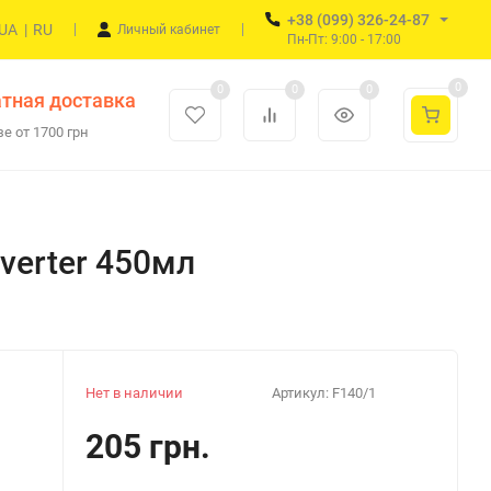
+38 (099) 326-24-87
UA
|
RU
Личный кабинет
Пн-Пт: 9:00 - 17:00
0
0
0
0
тная доставка
е от 1700 грн
verter 450мл
Нет в наличии
Артикул:
F140/1
205 грн.