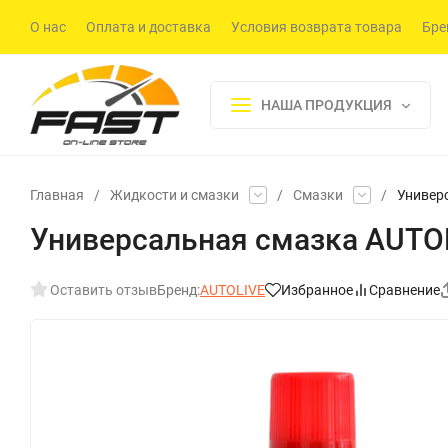
О нас
Оплата и доставка
Условия возврата товара
Бре
НАША ПРОДУКЦИЯ
Главная
/
Жидкости и смазки
/
Смазки
/
Универс
Универсальная смазка AUTOLI
Оставить отзыв
Бренд:
AUTOLIVE
Избранное
Сравнение