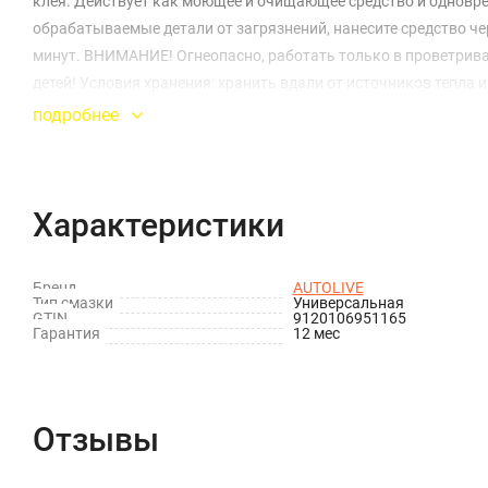
клея. Действует как моющее и очищающее средство и одновре
обрабатываемые детали от загрязнений, нанесите средство ч
минут. ВНИМАНИЕ! Огнеопасно, работать только в проветрива
детей! Условия хранения: хранить вдали от источников тепла 
со дня изготовления при условии правильного хранения. Дата 
подробнее
Характеристики
Бренд
AUTOLIVE
Тип смазки
Универсальная
GTIN
9120106951165
Гарантия
12 мес
Отзывы