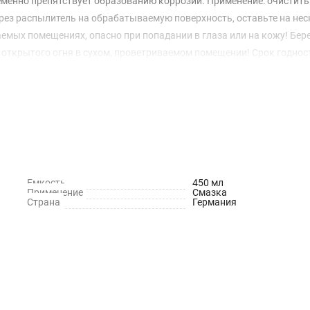
менно препятствует образованию коррозии. Применение: очистить
ерез распылитель на обрабатываемую поверхность, оставьте на не
емых помещениях, опасно при попадании в глаза или на кожу! Бере
и открытого огня в сухом, проветриваемом помещении! Срок годност
изготовления: см. на упаковке.
Емкость
450 мл
Применение
Смазка
Страна
Германия