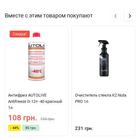
чистоте.
‹
›
Вместе с этим товаром покупают
Скидка!
Антифриз AUTOLIVE
Очиститель стекла K2 Nuta
Antifreeze G-12+ -40 красный
PRO 1л
1л
108 грн.
193 грн.
231 грн.
- 44%
85 грн.