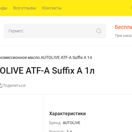
нды
Все отзывы
Контакты
Беспла
При заказ
нсмиссионное масло AUTOLIVE ATF-A Suffix A 1л
IVE ATF-A Suffix A 1л
Поделиться
Характеристики
Бренд:
AUTOLIVE
Емкость:
1 л