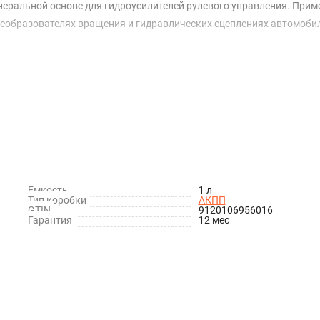
инеральной основе для гидроусилителей рулевого управления. Прим
реобразователях вращения и гидравлических сцеплениях автомоби
Емкость
1 л
Тип коробки
АКПП
GTIN
9120106956016
Гарантия
12 мес