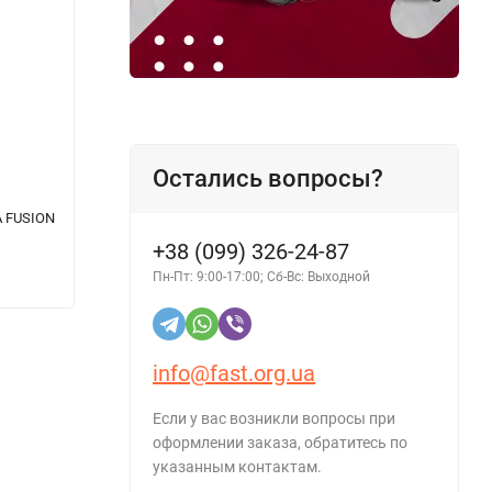
Остались вопросы?
A FUSION
Полироль для пластика AUTOLIVE
4-х т
Dashboard Polish Ice Cream 1л
генера
+38 (099) 326-24-87
Пн-Пт: 9:00-17:00; Сб-Вс: Выходной
198 грн.
197 г
info@fast.org.ua
Если у вас возникли вопросы при
оформлении заказа, обратитесь по
указанным контактам.