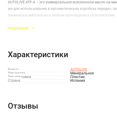
AUTOLIVE ATF-A – это универсальное всесезонное масло на м
же для использования в автоматических коробках передач, п
Химически нейтрально к любым прокладкам и уплотнителям.
подробнее
Характеристики
Бренд
AUTOLIVE
Тип масла
Минеральное
Тип упаковки
Пластик
Страна
Испания
Отзывы