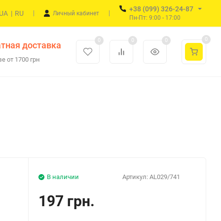
+38 (099) 326-24-87
UA
|
RU
Личный кабинет
Пн-Пт: 9:00 - 17:00
0
0
0
0
тная доставка
е от 1700 грн
В наличии
Артикул:
AL029/741
197 грн.