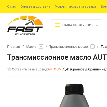
О нас
Оплата и доставка
Условия возврата товара
Бре
НАША ПРОДУКЦИЯ
Главная
/
Масла
/
Трансмиссионное масло
/
Тра
Трансмиссионное масло AUTOL
Оставить отзыв
Бренд:
AUTOLIVE
Избранное
Сравнение