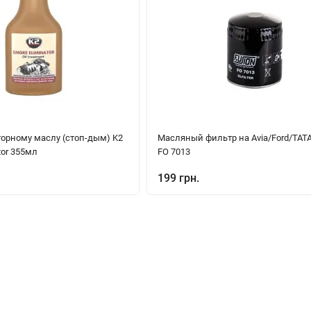
торному маслу (стоп-дым) K2
Масляный фильтр на Avia/Ford/TAT
tor 355мл
FO 7013
199 грн.