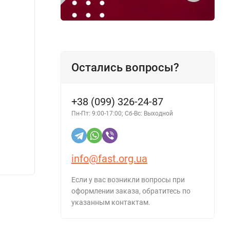
Остались вопросы?
+38 (099) 326-24-87
Пн-Пт: 9:00-17:00; Сб-Вс: Выходной
Лампочка для авто FUSION H11 12V 55W
Полир
Super Blue PGJ19-2
Dashbo
info@fast.org.ua
198 грн.
198 г
Если у вас возникли вопросы при
оформлении заказа, обратитесь по
указанным контактам.