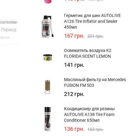
Герметик для шин AUTOLIVE
A126 Tire Inflator and Sealer
ылителем-
450мл
. Период
167 грн.
201 грн.
ем на
уется для
Освежитель воздуха K2
FLORIDA SCENT LEMON
х
141 грн.
упном для
рачу. срок
Масляный фильтр на Mercedes
FUSION FM 503
212 грн.
Кондиционер для резины
AUTOLIVE A138 Tire Foam
Conditioner 650мл
136 грн.
163 грн.