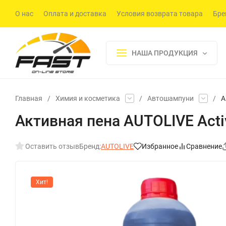
О нас
Оплата и доставка
Условия возврата товара
Бре
НАША ПРОДУКЦИЯ
Главная
/
Химия и косметика
/
Автошампуни
/
А
Активная пена AUTOLIVE Acti
Оставить отзыв
Бренд:
AUTOLIVE
Избранное
Сравнение
Хит!