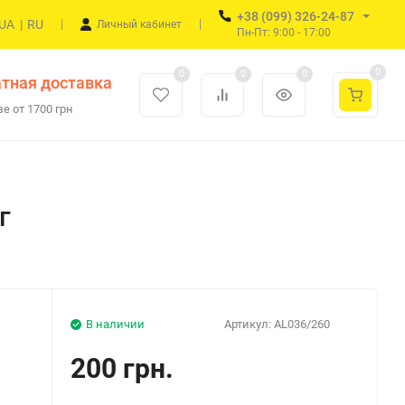
+38 (099) 326-24-87
UA
|
RU
Личный кабинет
Пн-Пт: 9:00 - 17:00
0
0
0
0
тная доставка
е от 1700 грн
г
В наличии
Артикул:
AL036/260
200 грн.