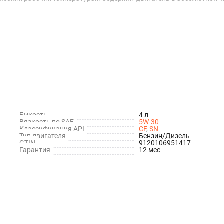
Емкость
4 л
Вязкость по SAE
5W-30
Классификация API
CF
,
SN
Тип двигателя
Бензин/Дизель
GTIN
9120106951417
Гарантия
12 мес