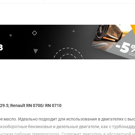
29.5; Renault RN 0700/ RN 0710
ное масло. Идеально подходит для использования в двигателях с в
ооборотные бензиновые и дизельные двигатели, как с турбонадду
ысоких рабочих температурах. Содержит двигатель в абсолютной ч