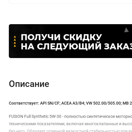
Описание
Соответствует: API SN/CF; ACEA A3/B4; VW 502.00/505.00; MB 2
FUSION Full Synthetic 5W-30 - полностью синтетическое мотор
техническими показателями, включая многоклапанные и высок
без него. Обладает отличной вязкостной стабильностью при в