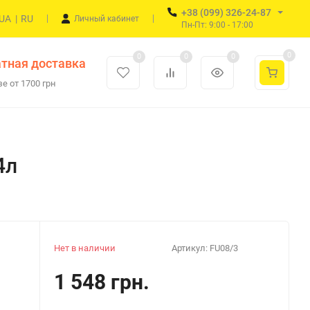
+38 (099) 326-24-87
UA
|
RU
Личный кабинет
Пн-Пт: 9:00 - 17:00
0
0
0
0
тная доставка
е от 1700 грн
4л
Нет в наличии
Артикул:
FU08/3
1 548 грн.