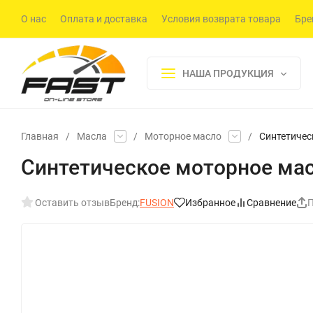
О нас
Оплата и доставка
Условия возврата товара
Бре
НАША ПРОДУКЦИЯ
Главная
/
Масла
/
Моторное масло
/
Синтетическ
Синтетическое моторное масл
Оставить отзыв
Бренд:
FUSION
Избранное
Сравнение
П