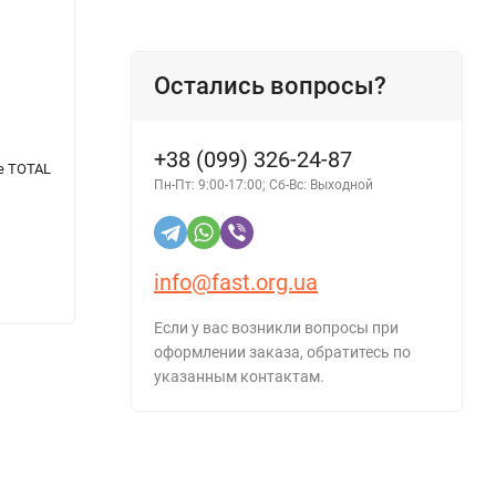
Остались вопросы?
+38 (099) 326-24-87
е TOTAL
Антифриз HEPU P999 Concentrate зеленый
Униве
Пн-Пт: 9:00-17:00; Сб-Вс: Выходной
5л
Multif
1 5
info@fast.org.ua
1 582 грн.
- 15%
Если у вас возникли вопросы при
оформлении заказа, обратитесь по
указанным контактам.