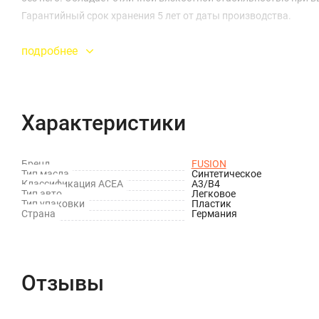
Гарантийный срок хранения 5 лет от даты производства.
подробнее
Характеристики
Бренд
FUSION
Тип масла
Синтетическое
Классификация ACEA
A3/B4
Тип авто
Легковое
Тип упаковки
Пластик
Страна
Германия
Отзывы