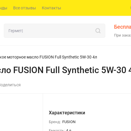
нды
Все отзывы
Контакты
Беспла
При заказ
ое моторное масло FUSION Full Synthetic 5W-30 4л
о FUSION Full Synthetic 5W-30 
оделиться
Характеристики
Бренд:
FUSION
Емкость:
4 л