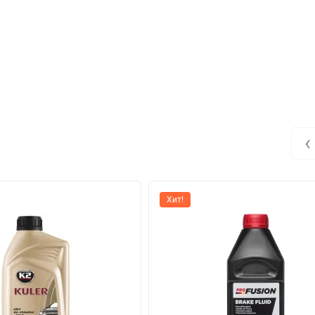
‹
Хит!