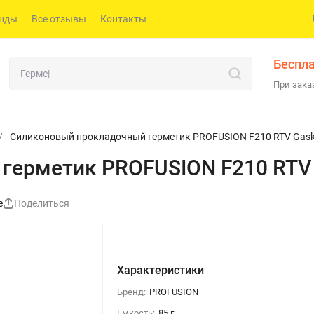
нды
Все отзывы
Контакты
Беспла
При заказ
/
Силиконовый прокладочный герметик PROFUSION F210 RTV Gaske
ерметик PROFUSION F210 RTV G
е
Поделиться
Характеристики
Бренд:
PROFUSION
Емкость:
85 г