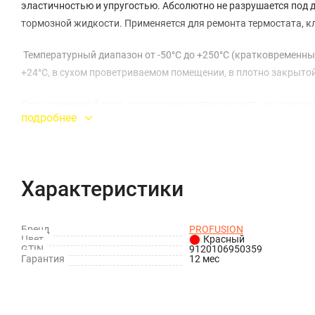
эластичностью и упругостью. Абсолютно не разрушается под 
тормозной жидкости. Применяется для ремонта термостата, 
Температурный диапазон от -50°С до +250°С (кратковременные
+24°С, в сухом проветриваемом помещении, в плотно закрытой
Срок хранения: 3 года, дату производства смотреть на упаковк
подробнее
Характеристики
Бренд
PROFUSION
Цвет
Красный
GTIN
9120106950359
Гарантия
12 мес