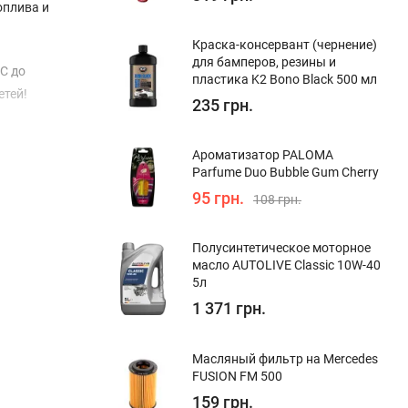
оплива и
Краска-консервант (чернение)
для бамперов, резины и
С до
пластика K2 Bono Black 500 мл
етей!
235 грн.
Ароматизатор PALOMA
Parfume Duo Bubble Gum Cherry
95 грн.
108 грн.
Полуcинтетическое моторное
масло AUTOLIVE Classic 10W-40
5л
1 371 грн.
Масляный фильтр на Mercedes
FUSION FM 500
159 грн.