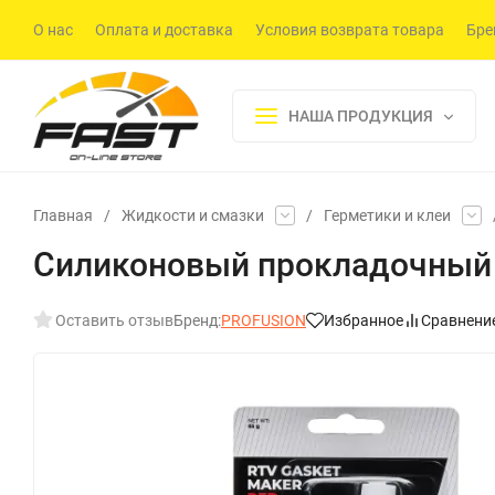
О нас
Оплата и доставка
Условия возврата товара
Бре
НАША ПРОДУКЦИЯ
Главная
/
Жидкости и смазки
/
Герметики и клеи
Силиконовый прокладочный г
Оставить отзыв
Бренд:
PROFUSION
Избранное
Сравнени