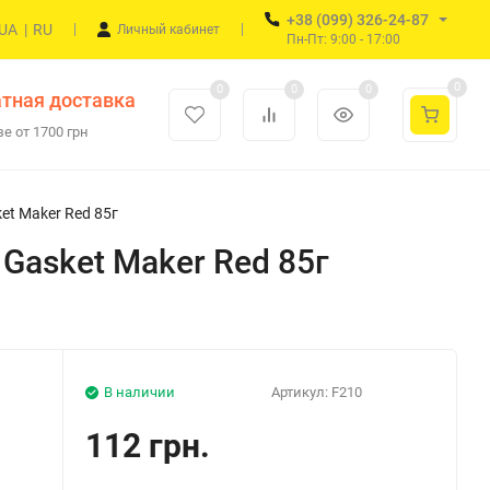
+38 (099) 326-24-87
UA
|
RU
Личный кабинет
Пн-Пт: 9:00 - 17:00
0
0
0
0
тная доставка
е от 1700 грн
t Maker Red 85г
asket Maker Red 85г
В наличии
Артикул:
F210
112 грн.