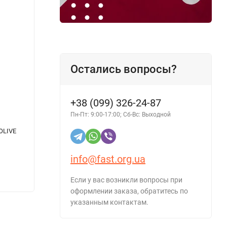
Остались вопросы?
+38 (099) 326-24-87
Пн-Пт: 9:00-17:00; Сб-Вс: Выходной
OLIVE
Лампочка для авто FUSION H27/2 12V 27W
Паста
Super Blue 881 PGJ13
EXPERT
info@fast.org.ua
113 грн.
111 г
Если у вас возникли вопросы при
оформлении заказа, обратитесь по
указанным контактам.