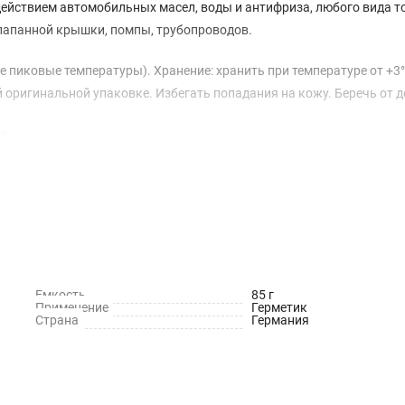
действием автомобильных масел, воды и антифриза, любого вида т
клапанной крышки, помпы, трубопроводов.
 пиковые температуры). Хранение: хранить при температуре от +3°
 оригинальной упаковке. Избегать попадания на кожу. Беречь от д
е.
Емкость
85 г
Применение
Герметик
Страна
Германия