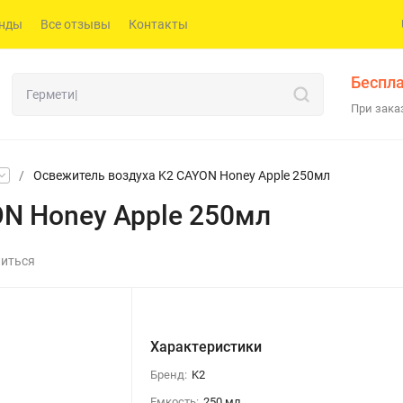
нды
Все отзывы
Контакты
Беспла
При заказ
/
Освежитель воздуха K2 CAYON Honey Apple 250мл
N Honey Apple 250мл
иться
Характеристики
Бренд:
K2
Емкость:
250 мл