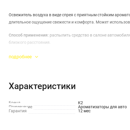
Освежитель воздуха в виде спрея с приятным стойким аромато
длительное ощущение свежести и комфорта. Может использова
Способ применения:
распылить средство в салоне автомобиля
близкого расстояния.
подробнее
Характеристики
Бренд
K2
Применение
Ароматизаторы для авто
Гарантия
12 мес