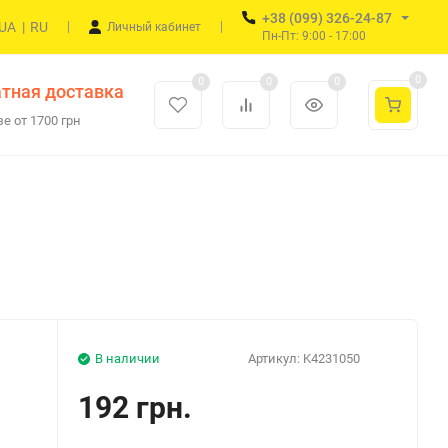
+38 (099) 326-24-87
UA
|
RU
Личный кабинет
Пн-Пт: 9:00 - 17:00
0
0
0
0
тная доставка
е от 1700 грн
В наличии
Артикул:
K4231050
192 грн.