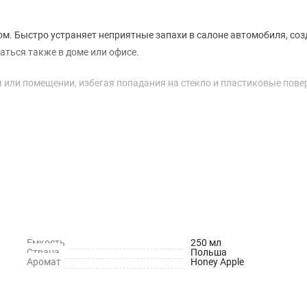
м. Быстро устраняет неприятные запахи в салоне автомобиля, соз
ться также в доме или офисе.
 или помещении, избегая попадания на стекло и пластиковые пове
Емкость
250 мл
Страна
Польша
Аромат
Honey Apple