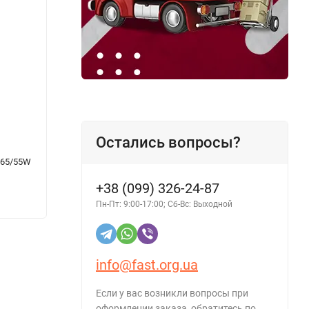
Остались вопросы?
 65/55W
Лампочка для авто FUSION H9 12V 65W
Фильт
Super Blue PGJ19-5
+38 (099) 326-24-87
192 грн.
192 г
Пн-Пт: 9:00-17:00; Сб-Вс: Выходной
info@fast.org.ua
Если у вас возникли вопросы при
оформлении заказа, обратитесь по