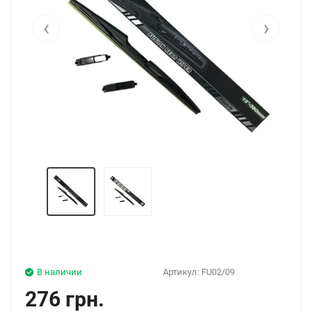
‹
›
В наличии
Артикул:
FU02/09
276 грн.