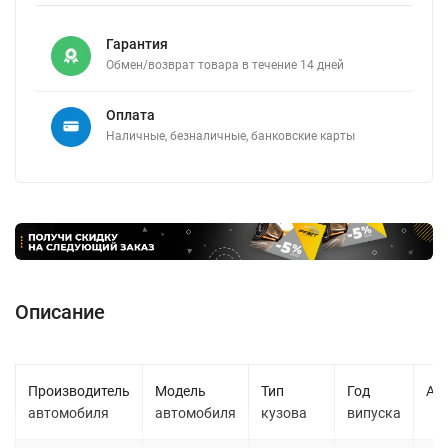
Гарантия
Обмен/возврат товара в течение 14 дней
Оплата
Наличные, безналичные, банковские карты
Описание
Производитель
Модель
Тип
Год
Ад
автомобиля
автомобиля
кузова
випуска