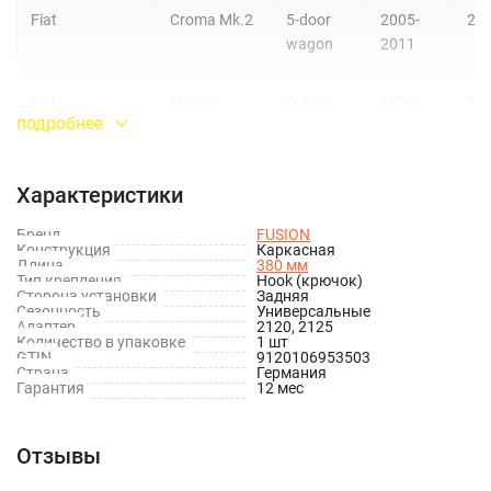
Fiat
Croma Mk.2
5-door
2005-
21
wagon
2011
Fiat
Marea
5-door
1996–
21
подробнее
estate
2002
Volvo
V70 MK 2
5-door
2005-
21
Характеристики
crossover
2008
Бренд
FUSION
Конструкция
Каркасная
Длина
380 мм
Volvo
XC90 MK 1
4-door
2002–
21
Тип крепления
Hook (крючок)
SUV
present
Сторона установки
Задняя
Сезонность
Универсальные
Адаптер
2120, 2125
Количество в упаковке
1 шт
GTIN
9120106953503
Страна
Германия
Гарантия
12 мес
Отзывы