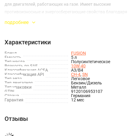
для двигателей, работающих на газе. Имеет высокие
противоизносные и энергосберегающие свойства благодаря
уникальному пакету присадок. Содержит двигатель в
подробнее
абсолютной чистоте. Рекомендовано для всесезонного
использования, даже при низких температурах окружающей
Характеристики
среды. Гарантийный срок хранения 5 лет от даты
производства.
Бренд
FUSION
Емкость
5 л
Тип масла
Полусинтетическое
Вязкость по SAE
10W-40
Классификация ACEA
A3/B4
Классификация API
CH-4
,
SN
Тип авто
Легковое
Тип двигателя
Бензин/Дизель
Тип упаковки
Металл
GTIN
9120106953107
Страна
Германия
Гарантия
12 мес
Отзывы