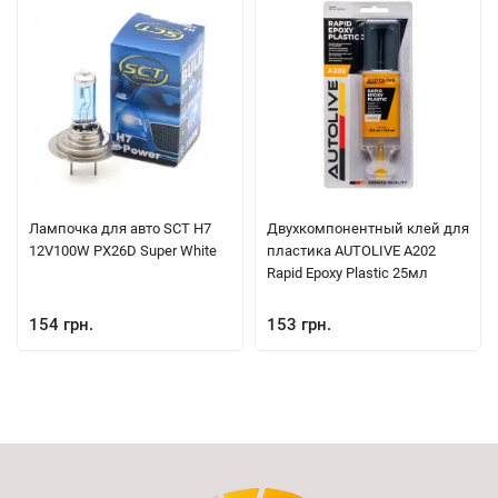
Может вызывать раздражение кожи. При ухудшении
самочувствия во время использования продукта немедленно
обратитесь к врачу. Не вдыхать. Беречь от детей! Срок
годности: 5 лет со дня изготовления. Дата изготовления: см.
на упаковке.
Лампочка для авто SCT H7
Двухкомпонентный клей для
12V100W PX26D Super White
пластика AUTOLIVE A202
Rapid Epoxy Plastic 25мл
154 грн.
153 грн.