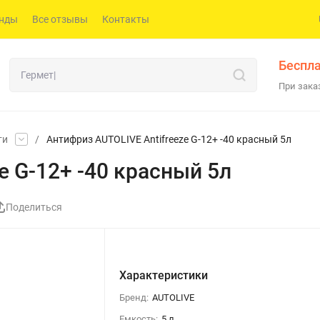
нды
Все отзывы
Контакты
Беспла
При заказ
ти
/
Антифриз AUTOLIVE Antifreeze G-12+ -40 красный 5л
e G-12+ -40 красный 5л
Поделиться
Характеристики
Бренд:
AUTOLIVE
Емкость:
5 л