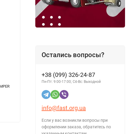
Остались вопросы?
+38 (099) 326-24-87
Пн-Пт: 9:00-17:00; Сб-Вс: Выходной
UMPER
Трансмиссионное масло ELF ELFMATIC G3 1
Антифр
л
синий
488
info@fast.org.ua
495 грн.
- 33%
Если у вас возникли вопросы при
оформлении заказа, обратитесь по
указанным контактам.