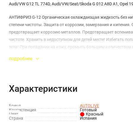
Audi/VW G12 TL 774D, Audi/VW/Seat/Skoda G 012 A8D A1, Opel 19
АНТИФРИЗ G-12 Органическая охлаждающая жидкость без нит
степени чистоты. Защита от коррозии, замерзания и кипения.
предотвращает коррозию металлов. Предотвращает вспениван
чистоте. Хранить в недоступном для детей месте! Избегать по
тела! При попадании на кожу, промыть большим количеством 
Гарантийный срок хранения: 5 лет от даты производства, пр
подробнее
упаковку согласно требованиям законодательства.
Характеристики
Бренд
AUTOLIVE
Консистенция
Готовый
Цвет
Красный
Страна
Испания