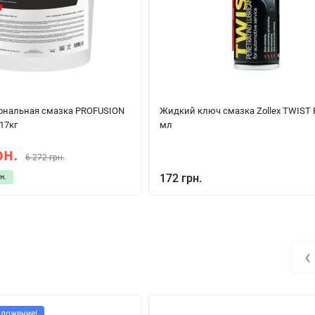
ональная смазка PROFUSION
Жидкий ключ смазка Zollex TWIST 
 17кг
мл
рн.
6 272 грн.
172 грн.
н.
‹
дложение!