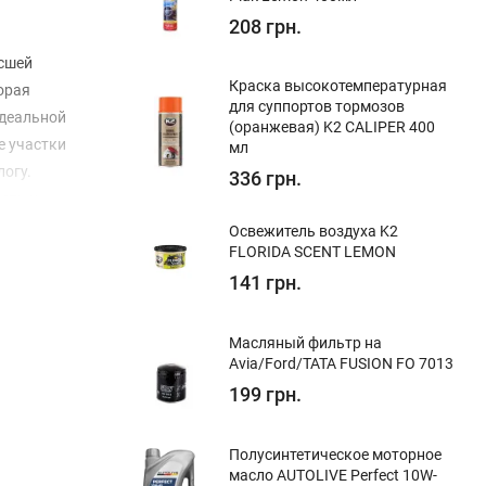
208 грн.
ысшей
Краска высокотемпературная
орая
для суппортов тормозов
идеальной
(оранжевая) K2 CALIPER 400
е участки
мл
огу.
336 грн.
сть и
Освежитель воздуха K2
FLORIDA SCENT LEMON
141 грн.
Масляный фильтр на
Avia/Ford/TATA FUSION FO 7013
199 грн.
Полуcинтетическое моторное
масло AUTOLIVE Perfect 10W-