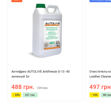
Антифриз AUTOLIVE Antifreeze G-13 -40
Очиститель-к
зеленый 5л
Leather Clean
488 грн.
497 грн
739 грн.
- 33%
251 грн.
- 15%
88 грн