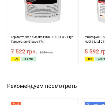
Термостойкая смазка PROFUSION LC-2 High
Многофункци
Temperature Grease 17кг
NLCI 3 Litol-24
7 522 грн.
5 592 г
8 276 грн.
- 9%
754 грн.
- 10%
680 гр
Рекомендуем посмотреть
Хит!
Оптовое пре