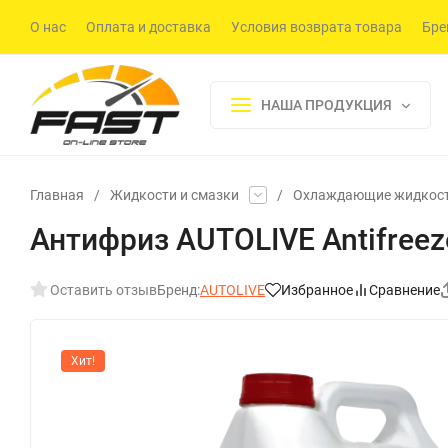
О нас
Оплата и доставка
Условия возврата товара
Бре
НАША ПРОДУКЦИЯ
Главная
/
Жидкости и смазки
/
Охлаждающие жидкос
Антифриз AUTOLIVE Antifreez
Оставить отзыв
Бренд:
AUTOLIVE
Избранное
Сравнение
Хит!