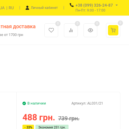
+38 (099) 326-24-87
UA
|
RU
Личный кабинет
Пн-Пт: 9:00 - 17:00
0
0
0
0
тная доставка
е от 1700 грн
В наличии
Артикул:
AL031/21
488 грн.
739 грн.
- 33%
Экономия
251 грн.