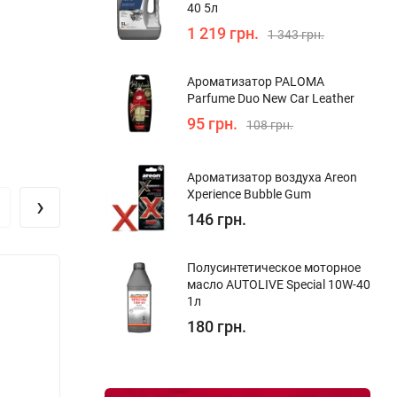
40 5л
1 219 грн.
1 343 грн.
Ароматизатор PALOMA
Parfume Duo New Car Leather
95 грн.
108 грн.
Ароматизатор воздуха Areon
Xperience Bubble Gum
›
146 грн.
Полуcинтетическое моторное
Опто
масло AUTOLIVE Special 10W-40
1л
180 грн.