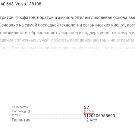
40 663, Volvo 138108
ритов, фосфатов, боратов и аминов. Этиленгликолевая основа в
 Основано на самой последней технологии органических кислот, кот
ие жидкости, образование пузырьков и поддерживает систему в 
падания солнечных лучей. Избегать попаданий внутрь и на открыты
воды. При проглатывании немедленно обратиться к врачу-токсикол
и соблюдении условий хранения. Утилизировать отработанную жидко
Емкость
5 л
Допуск G
G12+
GTIN
9120106955699
Гарантия
12 мес