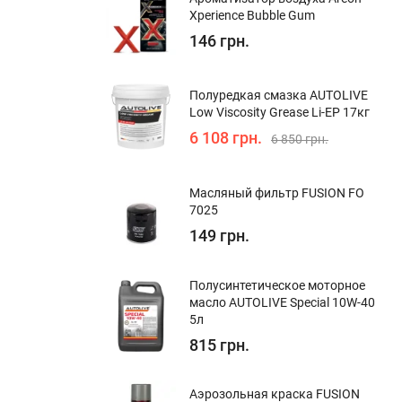
Xperience Bubble Gum
146 грн.
Полуредкая смазка AUTOLIVE
Low Viscosity Grease Li-EP 17кг
6 108 грн.
6 850 грн.
Масляный фильтр FUSION FO
7025
149 грн.
Полуcинтетическое моторное
масло AUTOLIVE Special 10W-40
5л
815 грн.
Аэрозольная краска FUSION