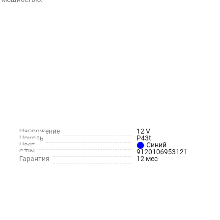
Напряжение
12 V
Цоколь
P43t
Цвет
Синий
GTIN
9120106953121
Гарантия
12 мес