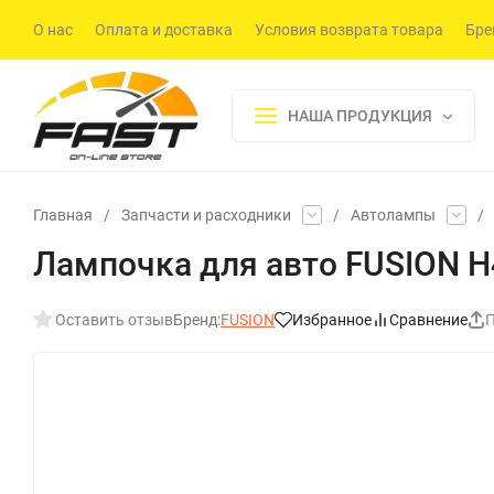
О нас
Оплата и доставка
Условия возврата товара
Бре
НАША ПРОДУКЦИЯ
Главная
/
Запчасти и расходники
/
Автолампы
/
Лампочка для авто FUSION H4
Оставить отзыв
Бренд:
FUSION
Избранное
Сравнение
П