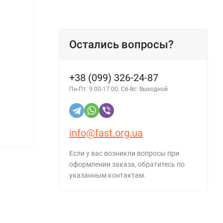
Остались вопросы?
+38 (099) 326-24-87
Топливный фильтр на Alfa
Полир
Пн-Пт: 9:00-17:00; Сб-Вс: Выходной
Romeo/Audi/Daewoo/Lada/Opel/Skoda/VW
детале
FUSION FF 3330
info@fast.org.ua
137 грн.
137 г
Если у вас возникли вопросы при
оформлении заказа, обратитесь по
указанным контактам.