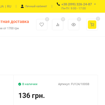
+38 (099) 326-24-87
UA
|
RU
Личный кабинет
Пн-Пт: 9:00 - 17:00
0
0
0
0
тная доставка
е от 1700 грн
В наличии
Артикул:
FU124/100SB
136 грн.