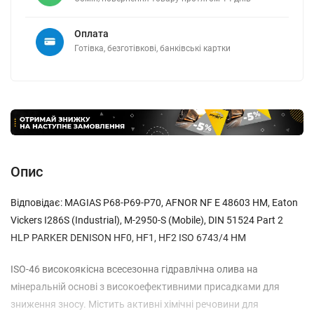
Оплата
Готівка, безготівкові, банківські картки
Опис
Відповідає: MAGIAS P68-P69-P70, AFNOR NF E 48603 HM, Eaton
Vickers I286S (Industrial), M-2950-S (Mobile), DIN 51524 Part 2
HLP PARKER DENISON HF0, HF1, HF2 ISO 6743/4 HM
ISO-46 високоякісна всесезонна гідравлічна олива на
мінеральній основі з високоефективними присадками для
зниження зносу. Містить активні хімічні речовини для