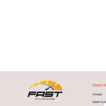
НАША П
Оливи
Хімія та