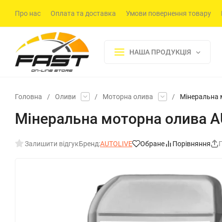
Про нас
Оплата та доставка
Умови повернення товару
НАША ПРОДУКЦІЯ
Головна
/
Оливи
/
Моторна олива
/
Мінеральна 
Мінеральна моторна олива A
Залишити відгук
Бренд:
AUTOLIVE
Обране
Порівняння