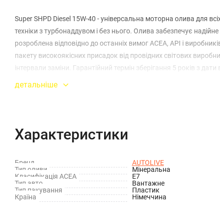
Super SHPD Diesel 15W-40 - універсальна моторна олива для всіх
техніки з турбонаддувом і без нього. Олива забезпечує надійн
розроблена відповідно до останніх вимог ACEA, API і виробник
пакету високоякісних присадок від провідних світових виробн
інтервали заміни. Гарантійний термін зберігання 5 років з дати
детальніше
Характеристики
Бренд
AUTOLIVE
Тип оливи
Мінеральна
Класифікація ACEA
E7
Тип авто
Вантажне
Тип пакування
Пластик
Країна
Німеччина