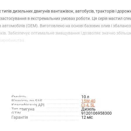
 типів дизельних двигунів вантажівок, автобусів, тракторів і дорож
е застосування в екстремальних умовах роботи. Ця серія мастил спе
ів автомобілів (OEM). Виготовлено на основі базових олив і збаланс
иків. Забезпечує оптимальне змащування і дозволяє значно збільш
 виробництва.
Ємність
10 л
В'язкість по SAE
15W-40
Класифікація API
CI-4
,
SL
Тип двигуна
Дизель
GTIN
9120106958300
Гарантія
12 міс