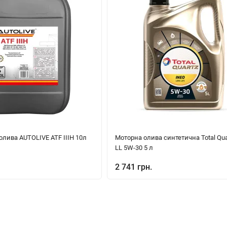
олива AUTOLIVE ATF IIIH 10л
Моторна олива синтетична Total Qua
LL 5W-30 5 л
2 741 грн.