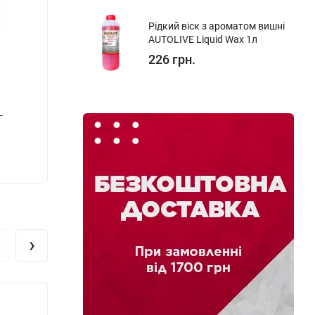
Рідкий віск з ароматом вишні
AUTOLIVE Liquid Wax 1л
226 грн.
L
Трансмісійна олива AUTOLIVE Ultra Synth
Транс
Gear GL-5 75W-90 1л
3 1
430 грн.
- 17%
›