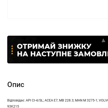
Опис
Відповідає: API CI-4/SL; ACEA E7; MB 228.3; MAN M 3275-1; VO
93K215