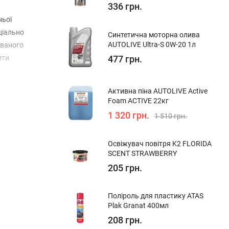
336 грн.
ньої
ціально
Синтетична моторна олива
AUTOLIVE Ultra-S 0W-20 1л
ованого
ити
477 грн.
Активна піна AUTOLIVE Active
Foam ACTIVE 22кг
1 320 грн.
1 510 грн.
Освіжувач повітря K2 FLORIDA
SCENT STRAWBERRY
205 грн.
Поліроль для пластику ATAS
Plak Granat 400мл
208 грн.