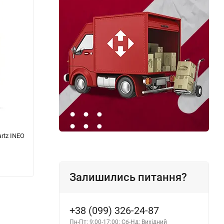
rtz INEO
Синтетична моторна олива SHELL Helix Ultra
Напів
5W-30 4л
Diesel
2 614 грн.
2 652
Залишились питання?
+38 (099) 326-24-87
Пн-Пт: 9:00-17:00; Сб-Нд: Вихідний