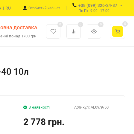
+38 (099) 326-24-87
A
|
RU
Особистий кабінет
Пн-Пт: 9:00 - 17:00
0
0
0
0
овна доставка
енні понад 1700 грн
-40 10л
В наявності
Артикул:
AL09/9/50
2 778 грн.