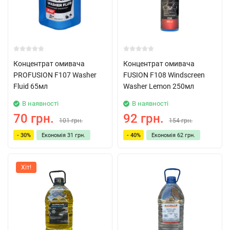
Концентрат омивача
Концентрат омивача
PROFUSION F107 Washer
FUSION F108 Windscreen
Fluid 65мл
Washer Lemon 250мл
В наявності
В наявності
70 грн.
92 грн.
101 грн.
154 грн.
- 30%
Економія
31 грн.
- 40%
Економія
62 грн.
Хіт!