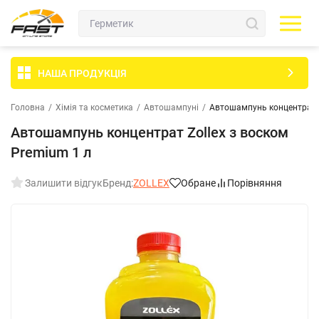
НАША ПРОДУКЦІЯ
Головна
/
Хімія та косметика
/
Автошампуні
/
Автошампунь концентрат Z
Автошампунь концентрат Zollex з воском
Premium 1 л
Залишити відгук
Бренд:
ZOLLEX
Обране
Порівняння