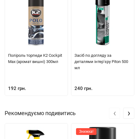
Поліроль торпеди K2 Cockpit
Засіб по догляду за
Max (аромат вишні) 300мл
деталями інтер’єру Piton 500
мл
192 грн.
240 грн.
‹
›
Рекомендуємо подивитись
Знижка!