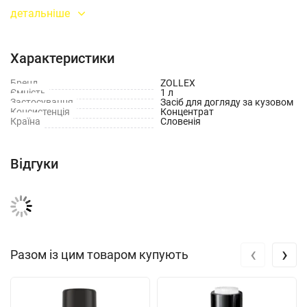
водою згідно з інструкцією. Нанесіть піну губкою, щіткою або
детальніше
піноутворювачем, потім ретельно змийте водою.
Характеристики
Бренд
ZOLLEX
Ємність
1 л
Застосування
Засіб для догляду за кузовом
Консистенція
Концентрат
Країна
Словенія
Відгуки
‹
›
Разом із цим товаром купують