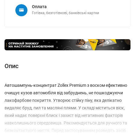
Оплата
Готівка, безготівкові, банківські картки
Опис
Автошампунь-концентрат Zollex Premium з воском ефективно
очищує кузов автомобіля від забруднень, не пошкоджуючи
лакофарбове покриття. Утворює стійку піну, яка делікатно
видаляє бруд, пил та масляні плями. У складі міститься віск,
який надає поверхні блиск і захист від негативних факторів
навколишнього середовища. Рекомендується для ручного та
безконтактного миття. Перед застосуванням розведіть засіб