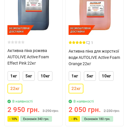
1
Активна піна рожева
Активна піна для жорсткої
AUTOLIVE Active Foam
води AUTOLIVE Active Foam
Effect Pink 22кг
Orange 22кг
1кг
5кг
10кг
1кг
5кг
10кг
22кг
22кг
В наявності
В наявності
2 950 грн.
2 050 грн.
3 290 грн.
2 230 грн.
- 10%
Економія
340 грн.
- 8%
Економія
180 грн.