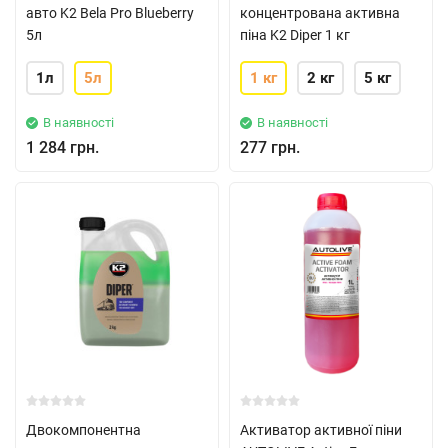
авто K2 Bela Pro Blueberry
концентрована активна
5л
піна K2 Diper 1 кг
1л
5л
1 кг
2 кг
5 кг
В наявності
В наявності
1 284 грн.
277 грн.
Двокомпонентна
Активатор активної піни