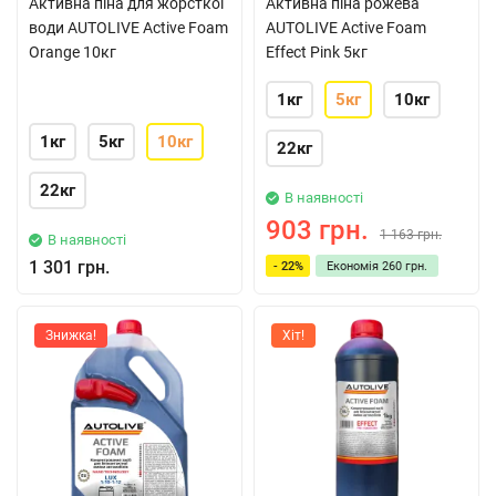
Активна піна для жорсткої
Активна піна рожева
води AUTOLIVE Active Foam
AUTOLIVE Active Foam
Orange 10кг
Effect Pink 5кг
1кг
5кг
10кг
1кг
5кг
10кг
22кг
22кг
В наявності
903 грн.
1 163 грн.
В наявності
1 301 грн.
- 22%
Економія
260 грн.
Знижка!
Хіт!