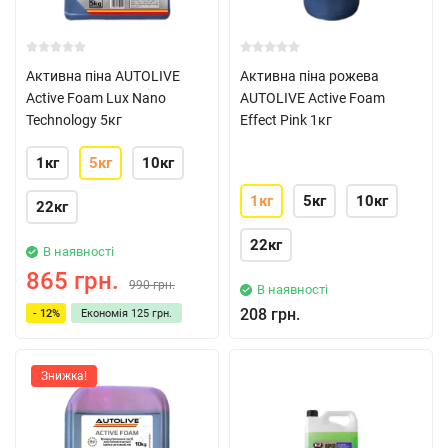
Активна піна AUTOLIVE
Активна піна рожева
Active Foam Lux Nano
AUTOLIVE Active Foam
Technology 5кг
Effect Pink 1кг
1кг
5кг
10кг
1кг
5кг
10кг
22кг
22кг
В наявності
865 грн.
990 грн.
В наявності
208 грн.
- 12%
Економія
125 грн.
Знижка!