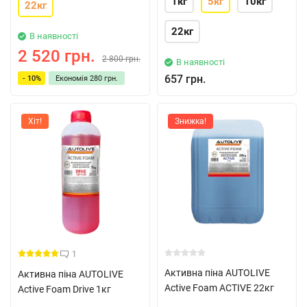
1кг
5кг
10кг
22кг
22кг
В наявності
2 520 грн.
2 800 грн.
В наявності
657 грн.
- 10%
Економія
280 грн.
Хіт!
Знижка!
1
Активна піна AUTOLIVE
Активна піна AUTOLIVE
Active Foam ACTIVE 22кг
Active Foam Drive 1кг