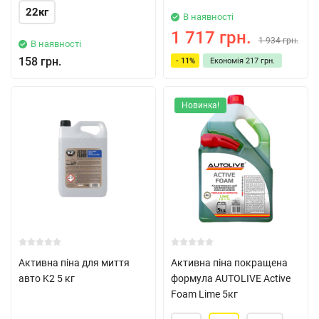
22кг
В наявності
1 717 грн.
1 934 грн.
В наявності
158 грн.
- 11%
Економія
217 грн.
Новинка!
Активна піна для миття
Активна піна покращена
авто K2 5 кг
формула AUTOLIVE Active
Foam Lime 5кг