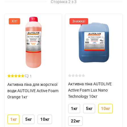
Сторінка 2 з 3
Хіт!
Знижка!
1
Активна піна AUTOLIVE
Активна піна для жорсткої
Active Foam Lux Nano
води AUTOLIVE Active Foam
Technology 10кг
Orange 1кг
1кг
5кг
10кг
1кг
5кг
10кг
22кг