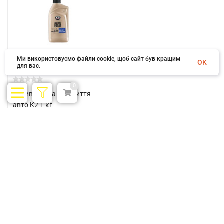
Ми використовуємо файли cookie, щоб сайт був кращим
OK
для вас.
0
Активна піна для миття
авто K2 1 кг
1 кг
5 кг
Немає в наявності
250 грн.
Популярні бренди
Дивитися усі