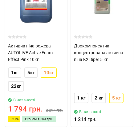
Активна піна рожева
Двокомпонентна
AUTOLIVE Active Foam
концентрована активна
Effect Pink 10кг
піна K2 Diper 5 кг
1кг
5кг
10кг
22кг
1 кг
2 кг
5 кг
В наявності
1 794 грн.
2 297 грн.
В наявності
1 214 грн.
- 21%
Економія
503 грн.