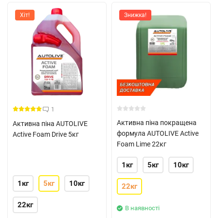
Хіт!
Знижка!
1
Активна піна покращена
Активна піна AUTOLIVE
формула AUTOLIVE Active
Active Foam Drive 5кг
Foam Lime 22кг
1кг
5кг
10кг
1кг
5кг
10кг
22кг
22кг
В наявності