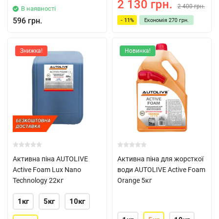
2 130 грн.
2 400 грн.
В наявності
596 грн.
- 11%
Економія
270 грн.
Знижка!
Новинка!
Активна піна AUTOLIVE
Активна піна для жорсткої
Active Foam Lux Nano
води AUTOLIVE Active Foam
Technology 22кг
Orange 5кг
1кг
5кг
10кг