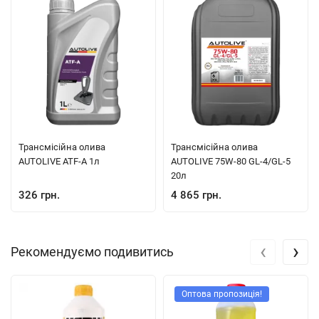
країнах, Castrol продовжує підтримувати репутацію одного з
лідерів у сфері виробництва моторних олив, завдяки своїй
високій якості, інноваціям і різноманітності продукції, яка
відповідає потребам автомобілістів по всьому світу.
ALLISON C4, ALLISON TES 389, MAN 339 TYPE L1, MAN 339 TYPE
V1, MAN 339 TYPE Z1, MB 236.9, VOITH 55.6335.XX, VOLVO
97340, VOLVO 97341, ZF TE-ML 04D, ZF TE-ML 14A
Трансмісійна олива
Трансмісійна олива
AUTOLIVE ATF-A 1л
AUTOLIVE 75W-80 GL-4/GL-5
20л
326 грн.
4 865 грн.
‹
›
Рекомендуємо подивитись
Оптова пропозиція!