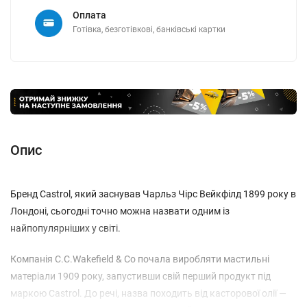
Оплата
Готівка, безготівкові, банківські картки
Опис
Бренд Castrol, який заснував Чарльз Чірс Вейкфілд 1899 року в
Лондоні, сьогодні точно можна назвати одним із
найпопулярніших у світі.
Компанія C.C.Wakefield & Co почала виробляти мастильні
матеріали 1909 року, запустивши свій перший продукт під
маркою Castrol. До речі, назва походить від касторової олії —