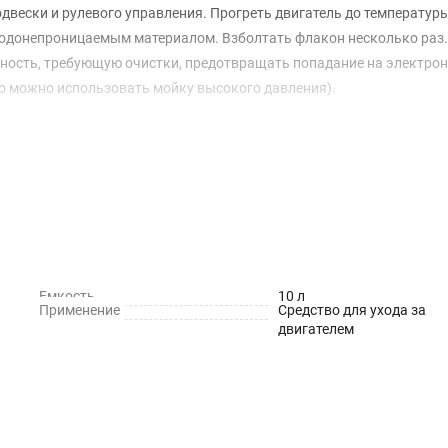
двески и рулевого управления. Прогреть двигатель до температуры
 водонепроницаемым материалом. Взболтать флакон несколько раз.
рхность, требующую очистки, предотвращать попадание на электро
ого можно использовать мойку высокого давления).
Емкость
10 л
Применение
Средство для ухода за
двигателем