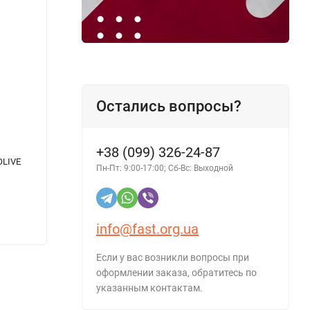
Остались вопросы?
+38 (099) 326-24-87
OLIVE
Моторное масло полусинтетическое Total
Актив
Пн-Пт: 9:00-17:00; Сб-Вс: Выходной
Quartz 7000 Diesel 10W-40 4 л
AUTOLI
info@fast.org.ua
1 441 грн.
1 440
Если у вас возникли вопросы при
оформлении заказа, обратитесь по
указанным контактам.