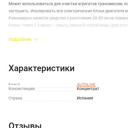
Может использоваться для очистки агрегатов трансмиссии, по
заглушить. Изолировать все электрические блоки двигателя
Равномерно нанести средство с расстояния 20-30 см на пове
блоки. Через 1-2 минут – смыть сильной струей воды (для эт
подробнее
Характеристики
Бренд
AUTOLIVE
Консистенция
Концентрат
Страна
Испания
Отзывы