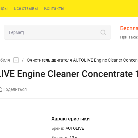
нды
Все отзывы
Контакты
Беспла
При заказ
обиля
/
Очиститель двигателя AUTOLIVE Engine Cleaner Concen
VE Engine Cleaner Concentrate 
Поделиться
Характеристики
Бренд:
AUTOLIVE
Емкость:
10 л