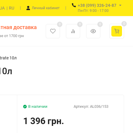
+38 (099) 326-24-87
UA
|
RU
Личный кабинет
Пн-Пт: 9:00 - 17:00
0
0
0
0
тная доставка
е от 1700 грн
trate 10л
10л
В наличии
Артикул:
AL036/153
1 396 грн.