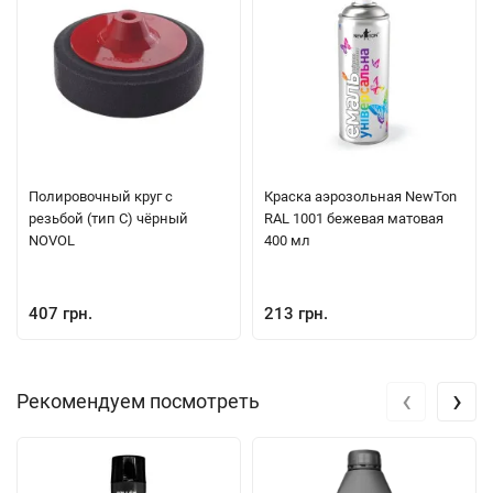
участки тела, глаз. Может вызывать раздражение кожи. При
ухудшении самочувствия во время использования продукта
немедленно обратитесь к врачу. Не вдыхать. Беречь от детей!
Срок годности: 5 лет со дня изготовления. Дата изготовления:
см. на упаковке.
Полировочный круг с
Краска аэрозольная NewTon
резьбой (тип C) чёрный
RAL 1001 бежевая матовая
NOVOL
400 мл
407 грн.
213 грн.
‹
›
Рекомендуем посмотреть