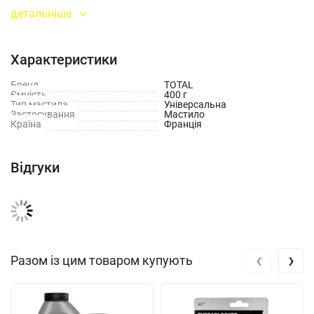
зносу, корозії та вологи, зберігає стабільні властивості в
детальніше
широкому температурному діапазоні. Підходить для
автомобільної, промислової та сільськогосподарської техніки.
Характеристики
Спосіб застосування:
Бренд
TOTAL
Ємність
400 г
Тип мастила
Універсальна
Очистити вузол змащування від бруду та старого мастила.
Застосування
Мастило
Країна
Франція
Нанести мастило вручну або за допомогою шприца.
Відгуки
Забезпечити рівномірний розподіл мастила у вузлі.
Дотримуватися рекомендацій виробника обладнання.
Не змішувати з мастилами іншого типу без необхідності.
‹
›
Разом із цим товаром купують