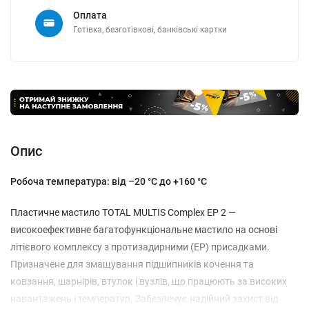
Оплата
Готівка, безготівкові, банківські картки
Опис
Робоча температура:
від –20 °C до +160 °C
Пластичне мастило TOTAL MULTIS Complex EP 2 —
високоефективне багатофункціональне мастило на основі
літієвого комплексу з протизадирними (EP) присадками.
Призначене для змащування підшипників кочення та
ковзання, шарнірів, втулок і вузлів, що працюють за високих
навантажень і температур. Забезпечує надійний захист від