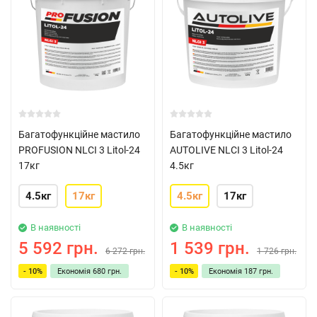
Багатофункційне мастило
Багатофункційне мастило
PROFUSION NLCI 3 Litol-24
AUTOLIVE NLCI 3 Litol-24
17кг
4.5кг
4.5кг
17кг
4.5кг
17кг
В наявності
В наявності
5 592 грн.
1 539 грн.
6 272 грн.
1 726 грн.
- 10%
Економія
680 грн.
- 10%
Економія
187 грн.