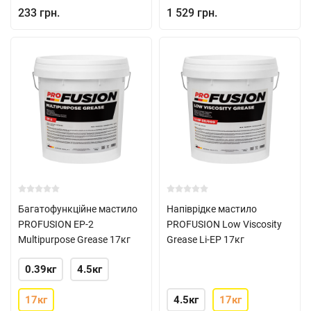
233 грн.
1 529 грн.
Багатофункційне мастило
Напіврідке мастило
PROFUSION EP-2
PROFUSION Low Viscosity
Multipurpose Grease 17кг
Grease Li-EP 17кг
0.39кг
4.5кг
17кг
4.5кг
17кг