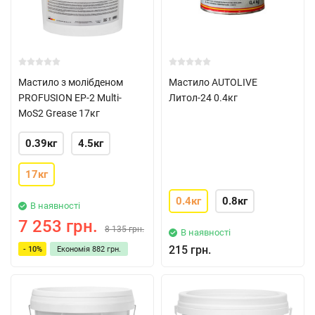
Мастило з молібденом
Мастило AUTOLIVE
PROFUSION EP-2 Multi-
Литол-24 0.4кг
MoS2 Grease 17кг
0.39кг
4.5кг
17кг
0.4кг
0.8кг
В наявності
7 253 грн.
8 135 грн.
В наявності
215 грн.
- 10%
Економія
882 грн.