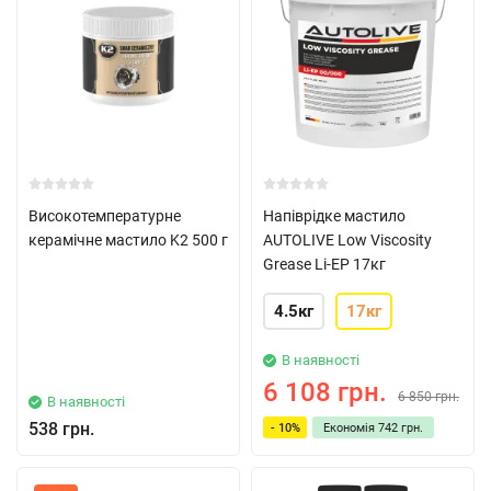
Високотемпературне
Напіврідке мастило
керамічне мастило K2 500 г
AUTOLIVE Low Viscosity
Grease Li-EP 17кг
4.5кг
17кг
В наявності
6 108 грн.
6 850 грн.
В наявності
538 грн.
- 10%
Економія
742 грн.