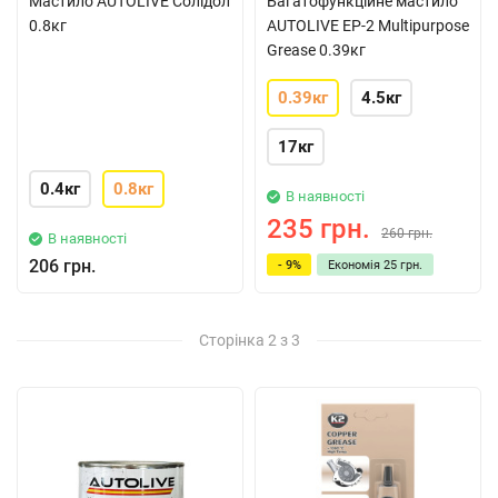
Мастило AUTOLIVE Солідол
Багатофункційне мастило
0.8кг
AUTOLIVE EP-2 Multipurpose
Grease 0.39кг
0.39кг
4.5кг
17кг
0.4кг
0.8кг
В наявності
235 грн.
260 грн.
В наявності
206 грн.
- 9%
Економія
25 грн.
Сторінка 2 з 3