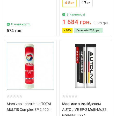
4.5кг
17кг
В наявності
1 684 грн.
1 889 грн.
В наявності
574 грн.
- 10%
Економія
205 грн.
Мастило пластичне TOTAL
Мастило з молібденом
MULTIS Complex EP 2 400 г
AUTOLIVE EP-2 Multi-MoS2
Grease 0.39кг