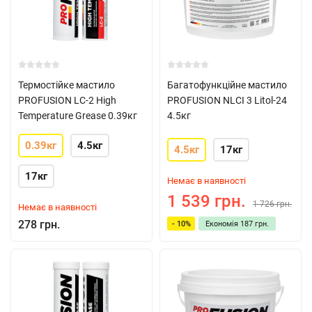
Термостійке мастило
Багатофункційне мастило
PROFUSION LC-2 High
PROFUSION NLCI 3 Litol-24
Temperature Grease 0.39кг
4.5кг
0.39кг
4.5кг
4.5кг
17кг
17кг
Немає в наявності
1 539 грн.
1 726 грн.
Немає в наявності
278 грн.
- 10%
Економія
187 грн.