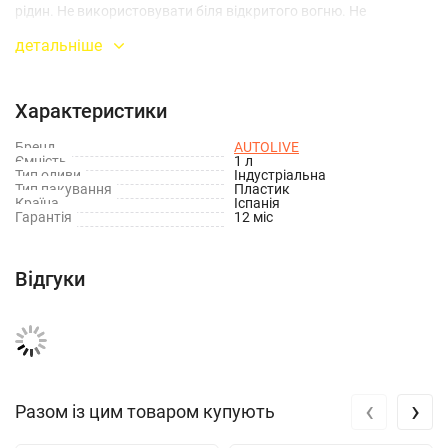
рідин. Не використовувати біля відкритого вогню. Не
допускайте забруднення навколишнього середовища оливою.
детальніше
Уникайте контакту зі шкірою. Термін придатності 5 років з дня
виготовлення.
Характеристики
Бренд
AUTOLIVE
Ємність
1 л
Тип оливи
Індустріальна
Тип пакування
Пластик
Країна
Іспанія
Гарантія
12 міс
Відгуки
‹
›
Разом із цим товаром купують