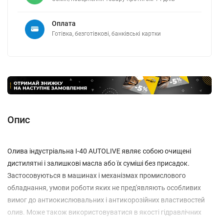
Оплата
Готівка, безготівкові, банківські картки
Опис
Олива індустріальна І-40 AUTOLIVE являє собою очищені
дистилятні і залишкові масла або їх суміші без присадок.
Застосовуються в машинах і механізмах промислового
обладнання, умови роботи яких не пред'являють особливих
вимог до антиокислювальних і антикорозійних властивостей
олив. Може також використовуватися в якості гідравлічних