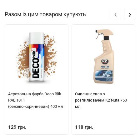
‹
›
Разом із цим товаром купують
Аерозольна фарба Deco Blik
Очисник скла з
RAL 1011
розпилювачем K2 Nuta 750
(бежево‑коричневий) 400 мл
мл
129 грн.
118 грн.