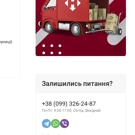
луниці)
Поліроль торпеди Zollex (аромат лимона)
Поліро
750 мл
мл
216 грн.
216 г
Залишились питання?
+38 (099) 326-24-87
Пн-Пт: 9:00-17:00; Сб-Нд: Вихідний