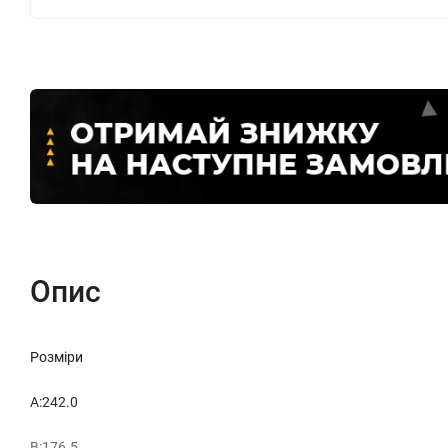
Опис
Розміри
A:242.0
B:176.5