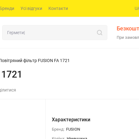
Бренди
Усі відгуки
Контакти
U
Безкошт
При замовл
Повітряний фільтр FUSION FA 1721
 1721
ілитися
Характеристики
Бренд:
FUSION
Країна:
Німеччина