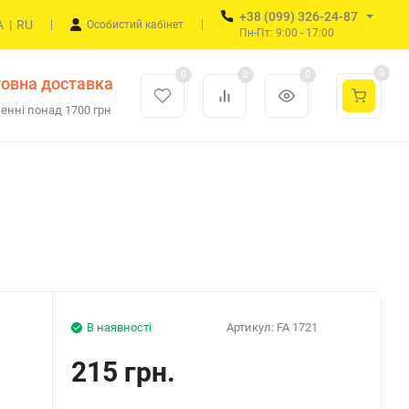
+38 (099) 326-24-87
A
|
RU
Особистий кабінет
Пн-Пт: 9:00 - 17:00
0
0
0
0
овна доставка
енні понад 1700 грн
В наявності
Артикул:
FA 1721
215 грн.