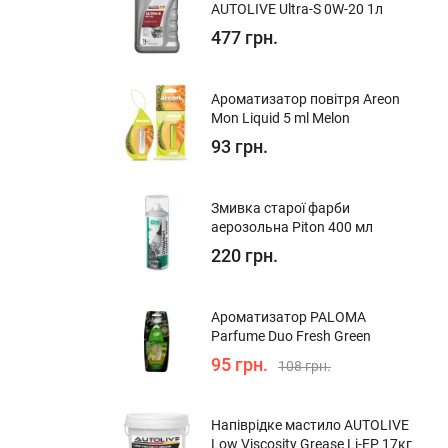
AUTOLIVE Ultra-S 0W-20 1л
477 грн.
Ароматизатор повітря Areon
Mon Liquid 5 ml Melon
93 грн.
Змивка старої фарби
аерозольна Piton 400 мл
220 грн.
Ароматизатор PALOMA
Parfume Duo Fresh Green
95 грн.
108 грн.
Напіврідке мастило AUTOLIVE
Low Viscosity Grease Li-EP 17кг