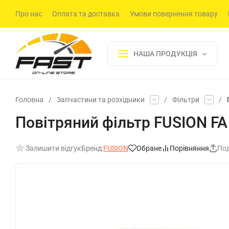
Про нас
Оплата та доставка
Умови повернення товару
НАША ПРОДУКЦІЯ
Головна
/
Запчастини та розхідники
/
Фільтри
/
Повітряний фільтр FUSION FA
Залишити відгук
Бренд:
FUSION
Обране
Порівняння
Под