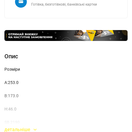
Готівка, безготівкові, банківські картки
Опис
Розміри
A:253.0
B:173.0
H:46.0
SB 2190
детальніше