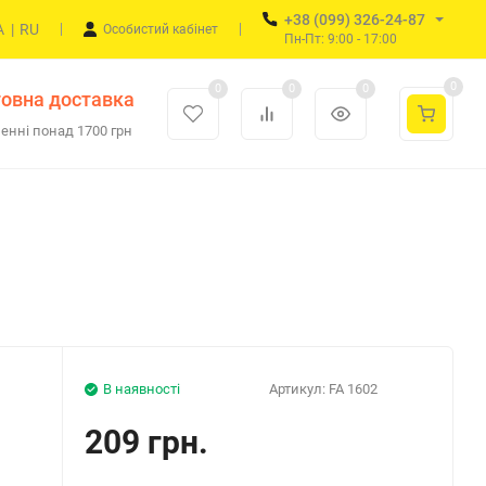
+38 (099) 326-24-87
A
|
RU
Особистий кабінет
Пн-Пт: 9:00 - 17:00
0
0
0
0
овна доставка
енні понад 1700 грн
В наявності
Артикул:
FA 1602
209 грн.