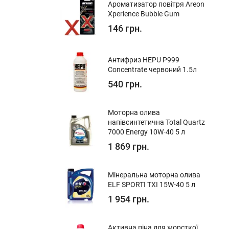
Ароматизатор повітря Areon
Xperience Bubble Gum
146 грн.
Антифриз HEPU P999
Concentrate червоний 1.5л
540 грн.
Моторна олива
напівсинтетична Total Quartz
7000 Energy 10W-40 5 л
1 869 грн.
Мінеральна моторна олива
ELF SPORTI TXI 15W-40 5 л
1 954 грн.
Активна піна для жорсткої