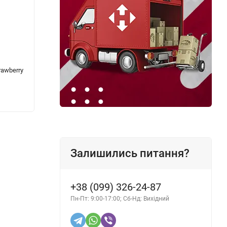
rawberry
Пінний очисник оббивки K2 Tapis 600 мл
Актив
Effect
208 грн.
208 г
Залишились питання?
+38 (099) 326-24-87
Пн-Пт: 9:00-17:00; Сб-Нд: Вихідний