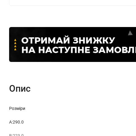
Опис
Розміри
A:290.0
B:223.0