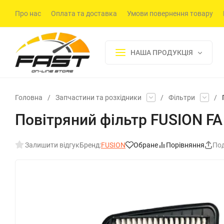
Про нас
Оплата та доставка
Умови повернення товару
НАША ПРОДУКЦІЯ
Головна
/
Запчастини та розхідники
/
Фільтри
/
Повітряний фільтр FUSION FA
Залишити відгук
Бренд:
FUSION
Обране
Порівняння
Под