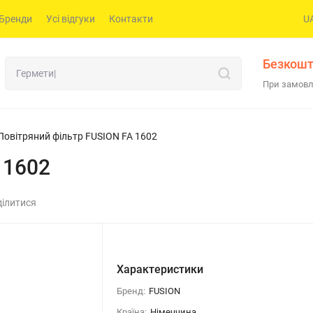
Бренди
Усі відгуки
Контакти
U
Безкошт
При замовл
Повітряний фільтр FUSION FA 1602
 1602
ілитися
Характеристики
Бренд:
FUSION
Країна:
Німеччина