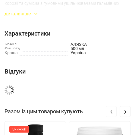
корозії та сумісна з гумовими ущільнювачами гальмівних
систем.
детальніше
Спосіб застосування:
Характеристики
Використовувати відповідно до рекомендацій виробника
Бренд
АЛЯSКА
автомобіля.
Ємність
500 мл
Країна
Украіна
Заливати тільки в чисту гальмівну систему.
Відгуки
Уникати потрапляння бруду та вологи в рідину.
Після заміни обов’язково прокачати гальмівну систему.
Не змішувати з гальмовими рідинами інших стандартів без
дозволу виробника.
‹
›
Разом із цим товаром купують
Знижка!