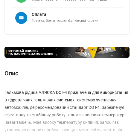
Оплата
Готівка, безготівкові, банківські картки
Опис
Гальмова рідина АЛЯСКА DOT-4 призначена для використання
в гідравлічних гальмівних системах і системах зчеплення
автомобілів, де рекомендований стандарт DOT-4. Забезпечує
ефективну та стабільну роботу гальм за високих температур і
навантажень. Має високу температуру кипіння, запобігає
утворенню парових пробок, захищає металеві елементи від