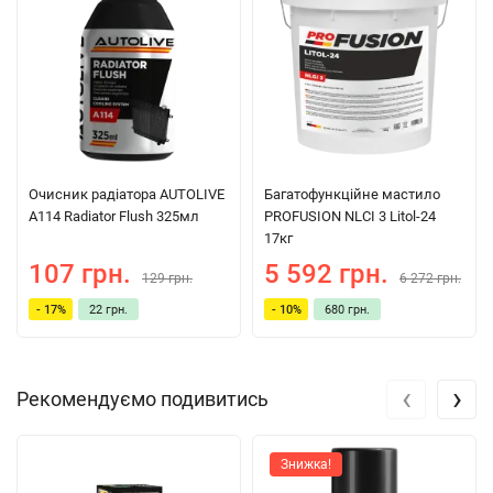
Очисник радіатора AUTOLIVE
Багатофункційне мастило
A114 Radiator Flush 325мл
PROFUSION NLCI 3 Litol-24
17кг
107 грн.
5 592 грн.
129 грн.
6 272 грн.
- 17%
22 грн.
- 10%
680 грн.
‹
›
Рекомендуємо подивитись
Знижка!