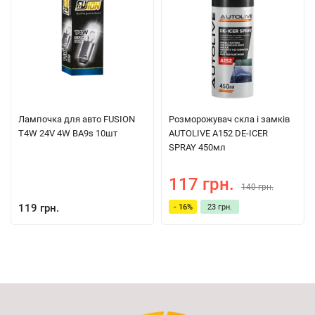
Лампочка для авто FUSION
Розморожувач скла і замків
T4W 24V 4W BA9s 10шт
AUTOLIVE A152 DE-ICER
SPRAY 450мл
117 грн.
140 грн.
119 грн.
- 16%
23 грн.