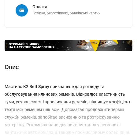
Оплата
Готівка, безготівкові, банківські картки
Опис
Мастило
K2 Belt Spray
призначене для догляду та
обслуговування клинових ременів. Відновлює еластичність
гуми, усуває свист і прослизання ременів, підвищує коефіцієнт
тертя між ременем і шківом. Допомагає продовжити термін
служби ременів, запобігає висиханню та розтріскуванню
матеріалу. Рекомендовано для використання у легкових і
вантажних автомобілях, а також у промисловому обладнанні.