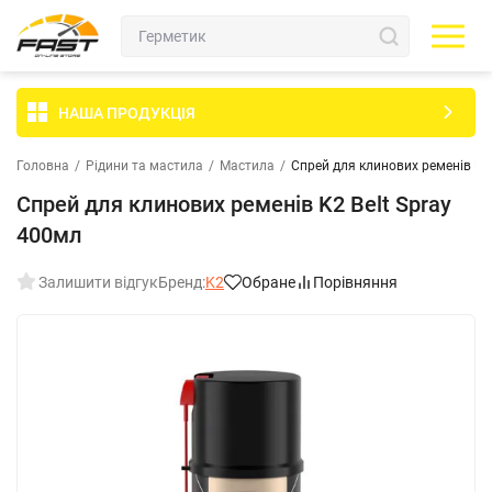
НАША ПРОДУКЦІЯ
Головна
/
Рідини та мастила
/
Мастила
/
Спрей для клинових ременів K2 
Спрей для клинових ременів K2 Belt Spray
400мл
Залишити відгук
Бренд:
K2
Обране
Порівняння