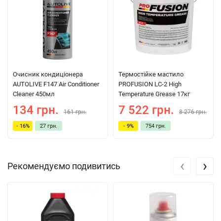
Очисник кондиціонера
Термостійке мастило
AUTOLIVE F147 Air Conditioner
PROFUSION LC-2 High
Cleaner 450мл
Temperature Grease 17кг
134 грн.
7 522 грн.
161 грн.
8 276 грн.
- 16%
27 грн.
- 9%
754 грн.
‹
›
Рекомендуємо подивитись