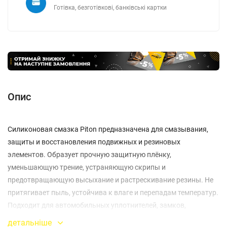
Готівка, безготівкові, банківські картки
Опис
Силиконовая смазка Piton предназначена для смазывания,
защиты и восстановления подвижных и резиновых
элементов. Образует прочную защитную плёнку,
уменьшающую трение, устраняющую скрипы и
предотвращающую высыхание и растрескивание резины. Не
притягивает пыль, устойчива к влаге и перепадам температур.
Подходит для автомобильных уплотнителей, замков,
направляющих, пластиковых деталей и бытового применения.
детальніше