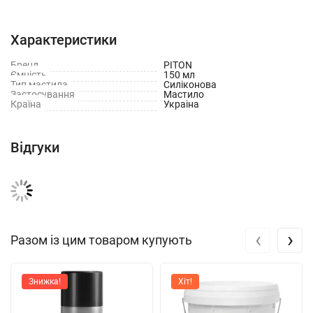
Способ применения:
Характеристики
Встряхнуть баллон перед использованием.
Бренд
PITON
Ємність
Нанести смазку на очищенную поверхность с расстояния
150 мл
Тип мастила
Силіконова
15–20 см.
Застосування
Мастило
Країна
Украіна
Дать несколько минут для равномерного распределения.
При необходимости повторить нанесение.
Відгуки
Избегать излишков на глянцевых поверхностях.
‹
›
Разом із цим товаром купують
Знижка!
Хіт!