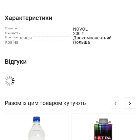
Двокомпонентна формула, армована скловолокном
Характеристики
Висока міцність та стійкість до пошкоджень
Бренд
NOVOL
Ємність
200 г
Швидке висихання
Консистенція
Двокомпонентний
Країна
Польща
Легка шліфовуваність
Відгуки
Вага: 0,2 кг
Виробник: Польща
‹
›
Разом із цим товаром купують