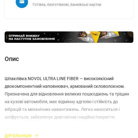
Готівка, безготівкові, банківські картки
Опис
Шпаклівка NOVOL ULTRA LINE FIBER — високоякісний
двокомпонентний наповнювач, армований скловолокном.
Призначена для відновлення великих пошкоджень та тріщин
на кузові автомобіля, має відмінну адгезію і стійкість до
вібрацій та механічних навантажень. Легко наноситься і
шліфується, забезпечує довговічне і надійне покриття.
Переваги:
детальніше