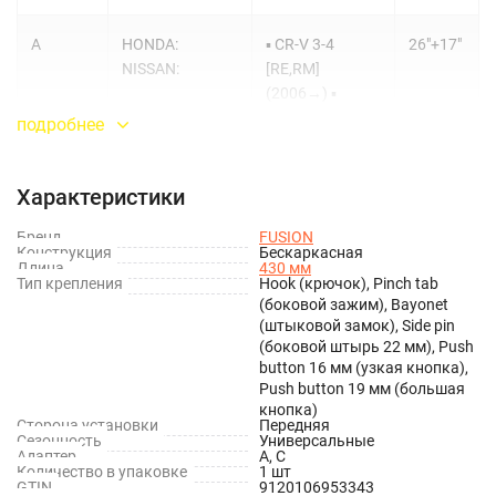
A
HONDA:
▪ CR-V 3-4
26"+17"
NISSAN:
[RE,RM]
(2006→) ▪
QASHQAI
подробнее
(2014→) ▪ X-
TRAIL (2014→)
Характеристики
C
FORD:
▪ FOCUS 2
26"+17"
Бренд
FUSION
PEUGEOT:
HB/SW (2004-
Конструкция
Бескаркасная
Длина
430 мм
2011) ▪ FOCUS 2
Тип крепления
Hook (крючок), Pinch tab
SEDAN (2005-
(боковой зажим), Bayonet
2011) ▪ 207 HB
(штыковой замок), Side pin
(боковой штырь 22 мм), Push
(2006-2012) ▪
button 16 мм (узкая кнопка),
207 CC/SW
Push button 19 мм (большая
(2007-2012)
кнопка)
Сторона установки
Передняя
Сезонность
Универсальные
Адаптер
A, C
Количество в упаковке
1 шт
GTIN
9120106953343