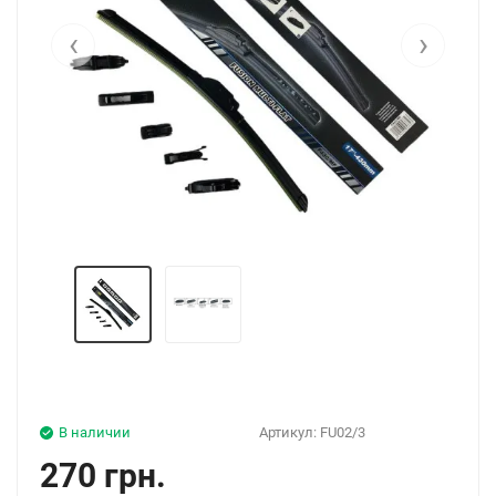
‹
›
В наличии
Артикул:
FU02/3
270 грн.