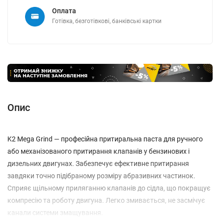
Оплата
Готівка, безготівкові, банківські картки
Опис
K2 Mega Grind — професійна притиральна паста для ручного
або механізованого притирання клапанів у бензинових і
дизельних двигунах. Забезпечує ефективне притирання
завдяки точно підібраному розміру абразивних частинок.
Сприяє щільному приляганню клапанів до сідла, що покращує
компресію та роботу двигуна. Легко змивається, не засмічує
канали системи змащування.