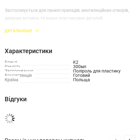
Застосовується для панелі приладів, вентиляційних отворів,
дверних вставок та інших пластикових деталей.
детальніше
Характеристики
Бренд
K2
Ємність
300мл
Застосування
Поліроль для пластику
Консистенція
Готовий
Країна
Польща
Відгуки