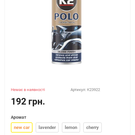
Немає в наявності
Артикул:
K23922
192 грн.
Аромат
new car
lavender
lemon
cherry