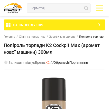
НАША ПРОДУКЦІЯ
Головна
/
Хімія та косметика
/
Засоби для салону
/
Поліроль торпеди K2
Поліроль торпеди K2 Cockpit Max (аромат
нової машини) 300мл
Залишити відгук
Бренд:
K2
Обране
Порівняння