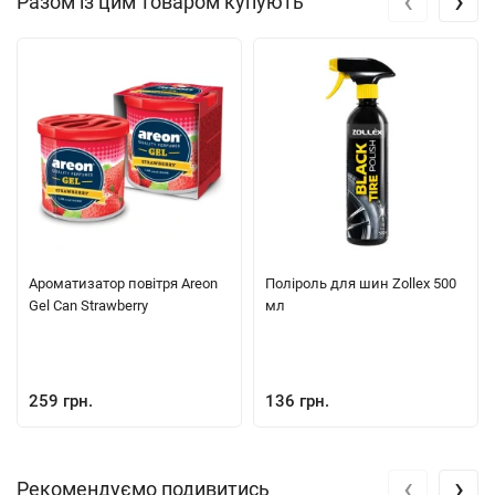
‹
›
Разом із цим товаром купують
Ароматизатор повітря Areon
Поліроль для шин Zollex 500
Gel Can Strawberry
мл
259 грн.
136 грн.
‹
›
Рекомендуємо подивитись