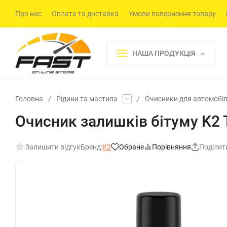
Про нас
Оплата та доставка
Умови повернення товару
НАША ПРОДУКЦІЯ
Головна
/
Рідини та мастила
/
Очисники для автомобі
Очисник залишків бітуму K2 
Залишити відгук
Бренд:
K2
Обране
Порівняння
Поділит