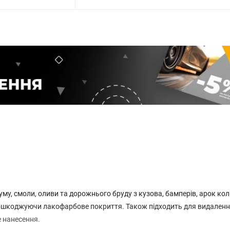
му, смоли, оливи та дорожнього бруду з кузова, бамперів, арок колі
 пошкоджуючи лакофарбове покриття. Також підходить для видален
е нанесення.