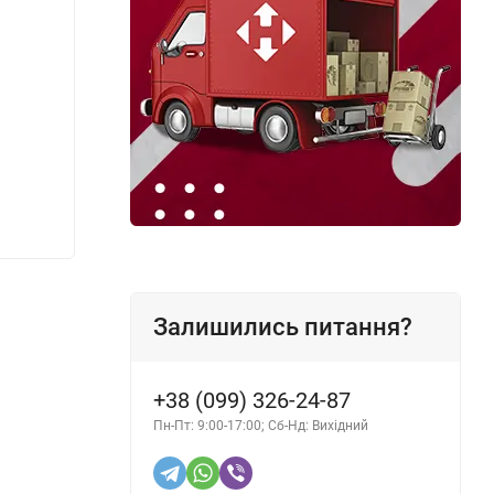
Лампочка для авто FUSION H8 12V 35W
Освіжу
Super Blue PGJ19-1
250мл
192 грн.
192 г
Залишились питання?
+38 (099) 326-24-87
Пн-Пт: 9:00-17:00; Сб-Нд: Вихідний