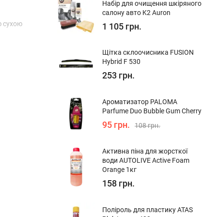
Набір для очищення шкіряного
салону авто K2 Auron
ю сухою
1 105 грн.
Щітка склоочисника FUSION
Hybrid F 530
253 грн.
Ароматизатор PALOMA
Parfume Duo Bubble Gum Cherry
95 грн.
108 грн.
Активна піна для жорсткої
води AUTOLIVE Active Foam
Orange 1кг
158 грн.
Поліроль для пластику ATAS