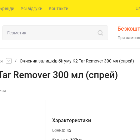
Бренди
Усі відгуки
Контакти
U
Безкошт
При замовл
ля
/
Очисник залишків бітуму K2 Tar Remover 300 мл (спрей)
Tar Remover 300 мл (спрей)
ися
Характеристики
Бренд:
K2
Ємність:
300мл