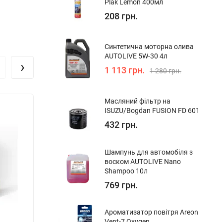
Plak Lemon 400мл
208 грн.
Синтетична моторна олива
AUTOLIVE 5W-30 4л
›
1 113 грн.
1 280 грн.
Масляний фільтр на
ISUZU/Bogdan FUSION FD 601
432 грн.
Шампунь для автомобіля з
воском AUTOLIVE Nano
Shampoo 10л
769 грн.
Ароматизатор повітря Areon
Vent-7 Oxygen