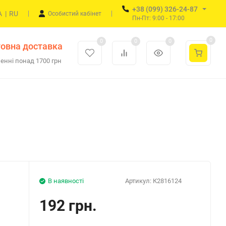
+38 (099) 326-24-87
A
|
RU
Особистий кабінет
Пн-Пт: 9:00 - 17:00
0
0
0
0
овна доставка
енні понад 1700 грн
В наявності
Артикул:
К2816124
192 грн.