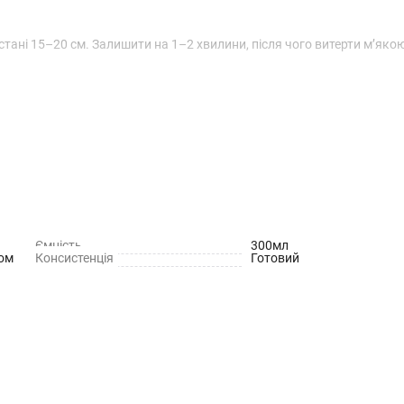
стані 15–20 см. Залишити на 1–2 хвилини, після чого витерти м’яко
Ємність
300мл
вом
Консистенція
Готовий