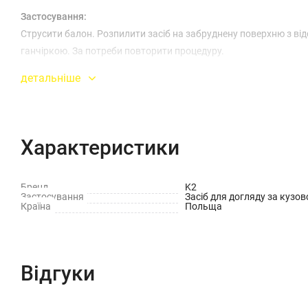
Застосування:
Струсити балон. Розпилити засіб на забруднену поверхню з від
ганчіркою. За потреби повторити процедуру.
детальніше
Характеристики
Бренд
K2
Застосування
Засіб для догляду за кузо
Країна
Польща
Відгуки