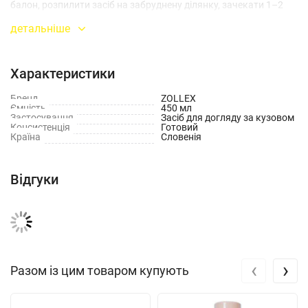
балон, розпилити засіб на забруднену ділянку, зачекати 1–2
хвилини, після чого витерти м’якою ганчіркою.
детальніше
Характеристики
Бренд
ZOLLEX
Ємність
450 мл
Застосування
Засіб для догляду за кузовом
Консистенція
Готовий
Країна
Словенія
Відгуки
‹
›
Разом із цим товаром купують