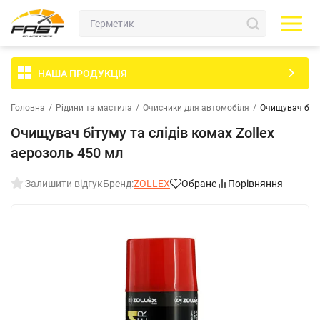
НАША ПРОДУКЦІЯ
Головна
/
Рідини та мастила
/
Очисники для автомобіля
/
Очищувач бітум
Очищувач бітуму та слідів комах Zollex
аерозоль 450 мл
Залишити відгук
Бренд:
ZOLLEX
Обране
Порівняння