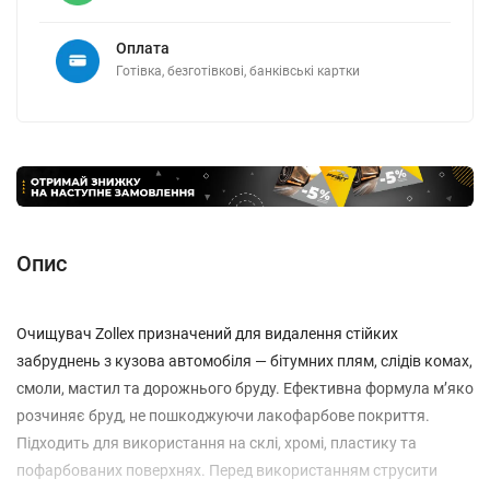
Оплата
Готівка, безготівкові, банківські картки
Опис
Очищувач Zollex призначений для видалення стійких
забруднень з кузова автомобіля — бітумних плям, слідів комах,
смоли, мастил та дорожнього бруду. Ефективна формула м’яко
розчиняє бруд, не пошкоджуючи лакофарбове покриття.
Підходить для використання на склі, хромі, пластику та
пофарбованих поверхнях. Перед використанням струсити