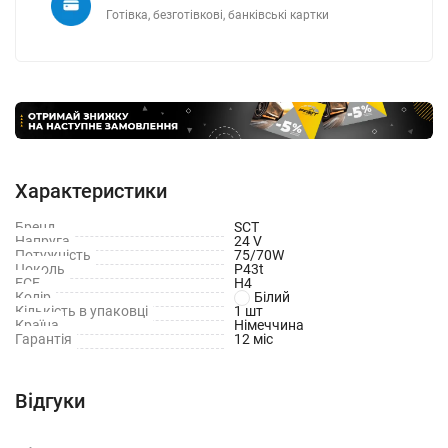
Готівка, безготівкові, банківські картки
Характеристики
Бренд
SCT
Напруга
24 V
Потужність
75/70W
Цоколь
P43t
ECE
H4
Колір
Білий
Кількість в упаковці
1 шт
Країна
Німеччина
Гарантія
12 міс
Відгуки