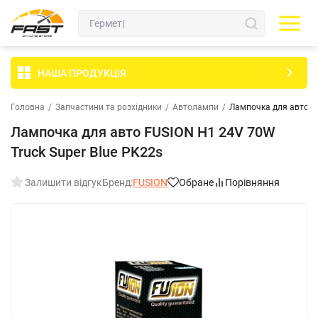
НАША ПРОДУКЦІЯ
Головна
/
Запчастини та розхідники
/
Автолампи
/
Лампочка для авто FU
Лампочка для авто FUSION H1 24V 70W
Truck Super Blue PK22s
Залишити відгук
Бренд:
FUSION
Обране
Порівняння