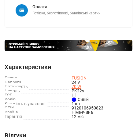
Оплата
Готівка, безготівкові, банківські картки
Характеристики
Бренд
FUSION
Напруга
24 V
Потужність
70 W
Цоколь
PK22s
ECE
H1
Колір
Синій
Кількість в упаковці
1 шт
GTIN
9120106950823
Країна
Німеччина
Гарантія
12 міс
Відгуки