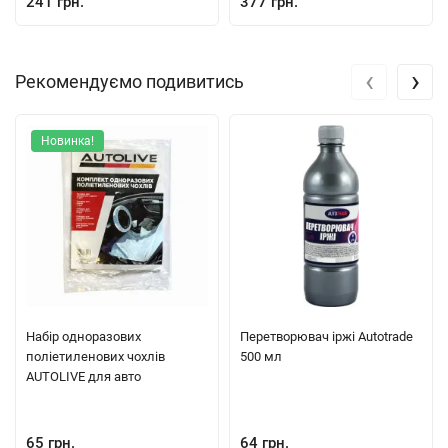
241 грн.
377 грн.
‹
›
Рекомендуємо подивитись
Новинка!
Набір одноразових
Перетворювач іржі Autotrade
поліетиленових чохлів
500 мл
AUTOLIVE для авто
65 грн.
64 грн.