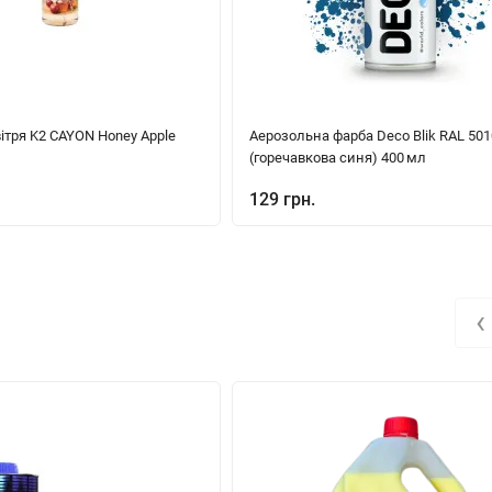
ітря K2 CAYON Honey Apple
Аерозольна фарба Deco Blik RAL 501
(горечавкова синя) 400 мл
129 грн.
‹