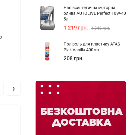
Напівсинтетична моторна
олива AUTOLIVE Perfect 10W-40
5л
1 219 грн.
1 343 грн.
0
Фарба структурна для пластику NewTon
Антиг
Антрацит J-8 400 мл
Piton 
Поліроль для пластику ATAS
Plak Vanilla 400мл
359 грн.
310 г
208 грн.
›
Опто