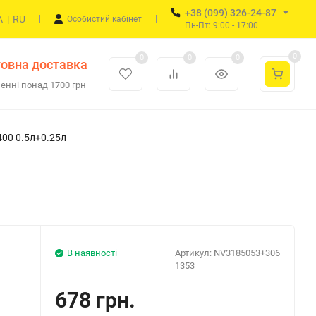
+38 (099) 326-24-87
A
|
RU
Особистий кабінет
Пн-Пт: 9:00 - 17:00
0
0
0
0
овна доставка
енні понад 1700 грн
00 0.5л+0.25л
В наявності
Артикул:
NV3185053+306
1353
678 грн.