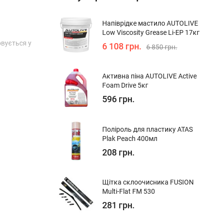
Напіврідке мастило AUTOLIVE
Low Viscosity Grease Li-EP 17кг
овується у
6 108 грн.
6 850 грн.
Активна піна AUTOLIVE Active
Foam Drive 5кг
596 грн.
Поліроль для пластику ATAS
Plak Peach 400мл
208 грн.
Щітка склоочисника FUSION
Multi-Flat FM 530
281 грн.