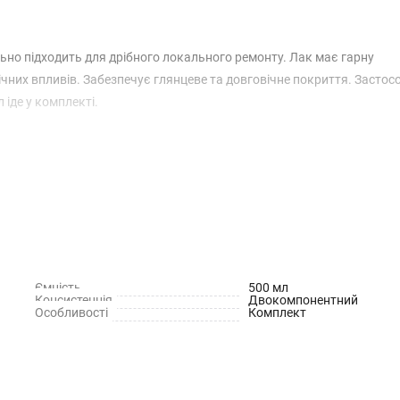
льно підходить для дрібного локального ремонту. Лак має гарну
ічних впливів. Забезпечує глянцеве та довговічне покриття. Застос
 іде у комплекті.
Ємність
500 мл
Консистенція
Двокомпонентний
Особливості
Комплект