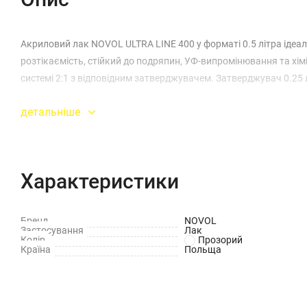
Акриловий лак NOVOL ULTRA LINE 400 у форматі 0.5 літра ідеа
розтікаємість, стійкий до подряпин, УФ-випромінювання та хім
системі 2:1 з відповідним затверджувачем. Затверджувач 0.25 л
детальніше
Характеристики
Бренд
NOVOL
Застосування
Лак
Колір
Прозорий
Країна
Польща