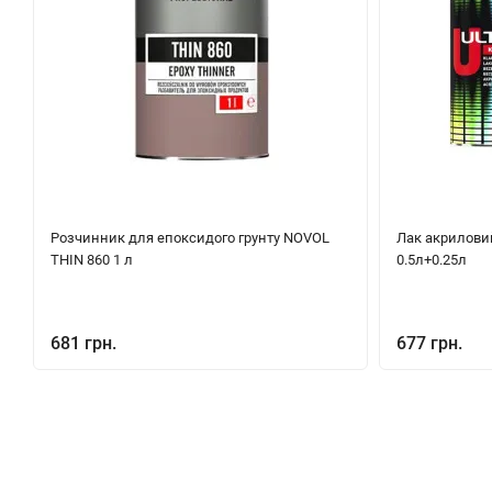
Розчинник для епоксидого грунту NOVOL
Лак акрилови
THIN 860 1 л
0.5л+0.25л
681 грн.
677 грн.