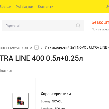
Бренди
Усі відгуки
Контакти
U
Безкошт
При замовл
ння та ремонту авто
/
Лак акриловий 2в1 NOVOL ULTRA LINE 4
TRA LINE 400 0.5л+0.25л
ілитися
Характеристики
Бренд:
NOVOL
Ємність:
500 мл