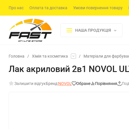
Про нас
Оплата та доставка
Умови повернення товару
НАША ПРОДУКЦІЯ
Головна
/
Хімія та косметика
/
Матеріали для фарбува
Лак акриловий 2в1 NOVOL UL
Залишити відгук
Бренд:
NOVOL
Обране
Порівняння
Под