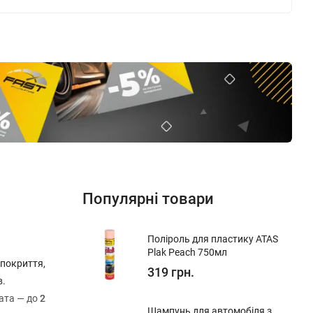
Популярні товари
Поліроль для пластику ATAS
Plak Peach 750мл
 покриття,
319 грн.
в.
рата — до
2
Шампунь для автомобіля з