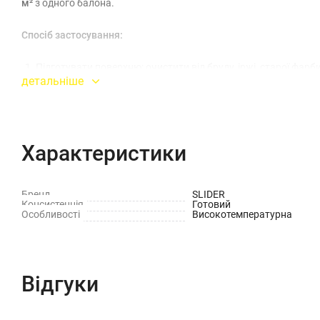
м²
з одного балона.
Спосіб застосування:
Підготувати поверхню: очистити від бруду, іржі, старої фарб
детальніше
Перед використанням добре струсити балон протягом 1–2 
Наносити з відстані 20–30 см тонкими рівномірними шарам
Характеристики
Робити паузу 3–5 хвилин між шарами.
Бренд
SLIDER
Після нанесення дати покриттю висохнути та стабілізуватис
Консистенція
Готовий
Особливості
Високотемпературна
Використовувати лише у добре провітрюваному приміщенні
Відгуки