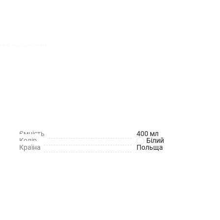
и та знежирити.
хвилин.
и.
Ємність
400 мл
я при поступовому нагріванні.
Колір
Білий
Країна
Польща
.