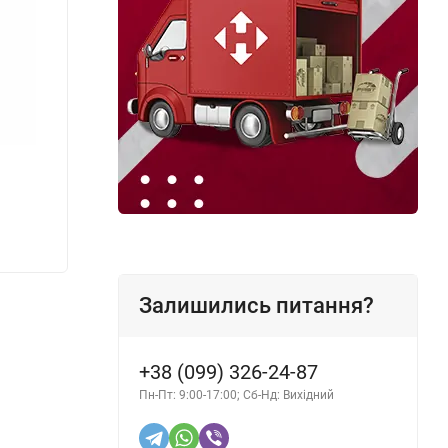
Кондиціонер-очисник шин K2 Bold 700 мл
Масля
325 грн.
327 г
Залишились питання?
+38 (099) 326-24-87
Пн-Пт: 9:00-17:00; Сб-Нд: Вихідний