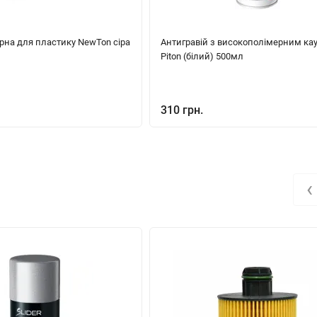
рна для пластику NewTon сіра
Антигравій з високополімерним ка
Piton (білий) 500мл
310 грн.
‹