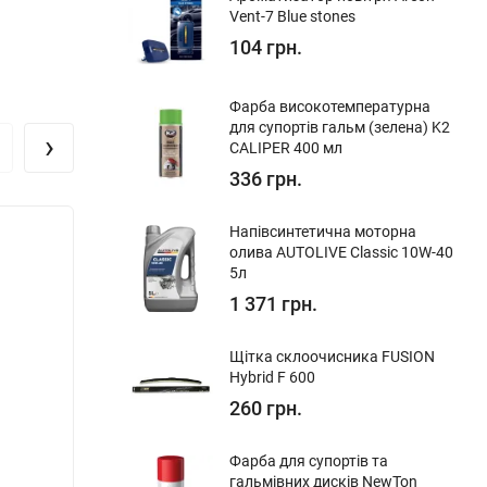
Vent-7 Blue stones
104 грн.
Фарба високотемпературна
для супортів гальм (зелена) K2
›
CALIPER 400 мл
336 грн.
Напівсинтетична моторна
Хіт!
олива AUTOLIVE Classic 10W-40
5л
1 371 грн.
Щітка склоочисника FUSION
Hybrid F 600
260 грн.
Фарба для супортів та
гальмівних дисків NewTon