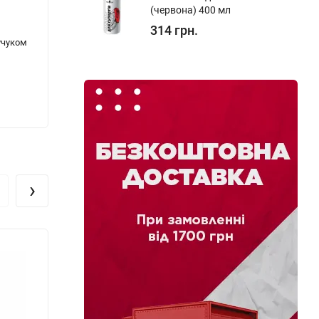
(червона) 400 мл
314 грн.
учуком
Поліроль для пластику ATAS Plak Vanilla
Аерозо
400мл
(чорн
208 грн.
129 г
›