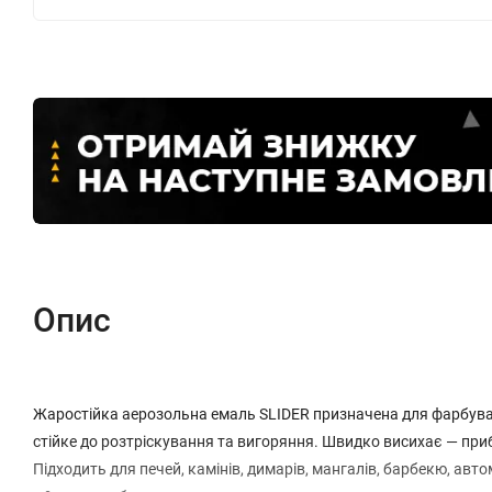
Опис
Жаростійка аерозольна емаль SLIDER призначена для фарбува
стійке до розтріскування та вигоряння. Швидко висихає — приб
Підходить для печей, камінів, димарів, мангалів, барбекю, авт