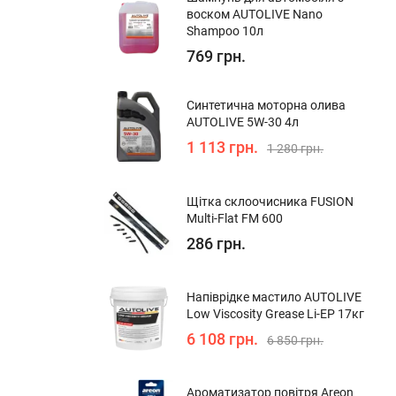
воском AUTOLIVE Nano
Shampoo 10л
769 грн.
Синтетична моторна олива
AUTOLIVE 5W-30 4л
1 113 грн.
1 280 грн.
Щітка склоочисника FUSION
Multi-Flat FM 600
286 грн.
Напіврідке мастило AUTOLIVE
Low Viscosity Grease Li-EP 17кг
6 108 грн.
6 850 грн.
Ароматизатор повітря Areon