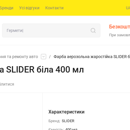
Бренди
Усі відгуки
Контакти
U
Безкошт
При замовл
ння та ремонту авто
/
Фарба аерозольна жаростійка SLIDER б
 SLIDER біла 400 мл
ілитися
Характеристики
Бренд:
SLIDER
Ємність:
400 мл