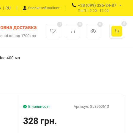
+38 (099) 326-24-87
A
|
RU
Особистий кабінет
Пн-Пт: 9:00 - 17:00
0
0
0
0
овна доставка
енні понад 1700 грн
іла 400 мл
В наявності
Артикул:
SL3950613
328 грн.