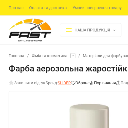
Про нас
Оплата та доставка
Умови повернення товару
НАША ПРОДУКЦІЯ
Головна
/
Хімія та косметика
/
Матеріали для фарбува
Фарба аерозольна жаростійка
Залишити відгук
Бренд:
SLIDER
Обране
Порівняння
Под