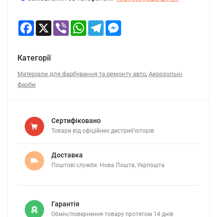
Facebook
X
Viber
WhatsApp
Telegram
Messenger
Категорії
,
Матеріали для фарбування та ремонту авто
Аерозольні
фарби
Сертифіковано
Товари від офіційних дистриб’юторів
Доставка
Поштові служби: Нова Пошта, Укрпошта
Гарантія
Обмін/повернення товару протягом 14 днів