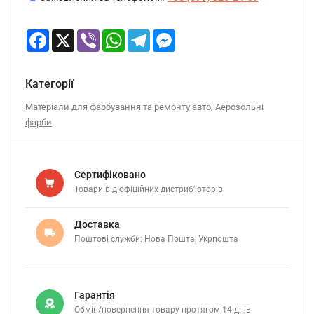
Facebook
X
Viber
WhatsApp
Telegram
Messenger
Категорії
,
Матеріали для фарбування та ремонту авто
Аерозольні
фарби
Сертифіковано
Товари від офіційних дистриб’юторів
Доставка
Поштові служби: Нова Пошта, Укрпошта
Гарантія
Обмін/повернення товару протягом 14 днів