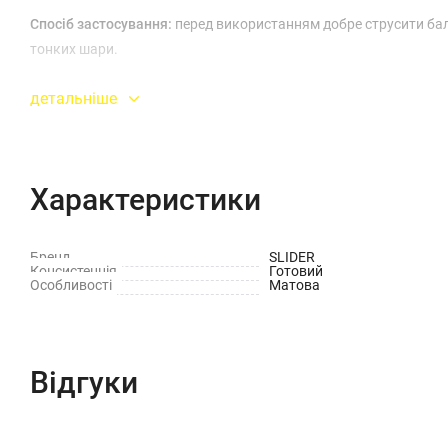
Спосіб застосування:
перед використанням добре струсити бало
тонких шари.
детальніше
Характеристики
Бренд
SLIDER
Консистенція
Готовий
Особливості
Матова
Відгуки