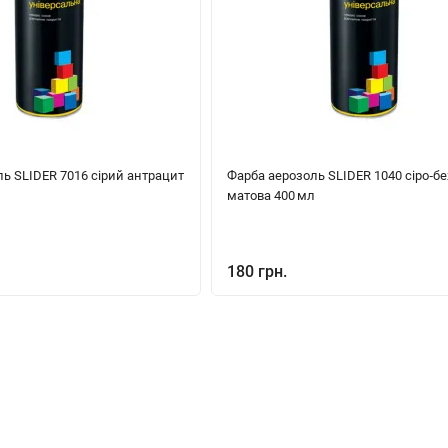
ь SLIDER 7016 сірий антрацит
Фарба аерозоль SLIDER 1040 сіро‑б
л
матова 400 мл
180 грн.