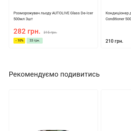
Розморожувач льоду AUTOLIVE Glass De-Icer
Кондиціонер д
500мл 3шт
Conditioner 50
282 грн.
315 грн.
210 грн.
- 10%
33 грн.
Рекомендуємо подивитись