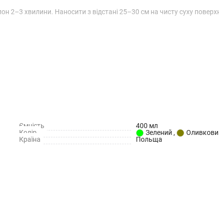
н 2–3 хвилини. Наносити з відстані 25–30 см на чисту суху поверх
Ємність
400 мл
Колір
Зелений
,
Оливкови
Країна
Польща