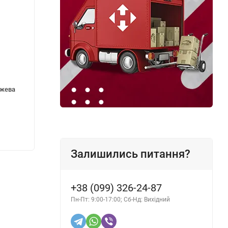
ежева
Пінний очищувач шин Zollex аерозоль 650
Фарба
мл
зелен
180 грн.
180 г
Залишились питання?
+38 (099) 326-24-87
Пн-Пт: 9:00-17:00; Сб-Нд: Вихідний