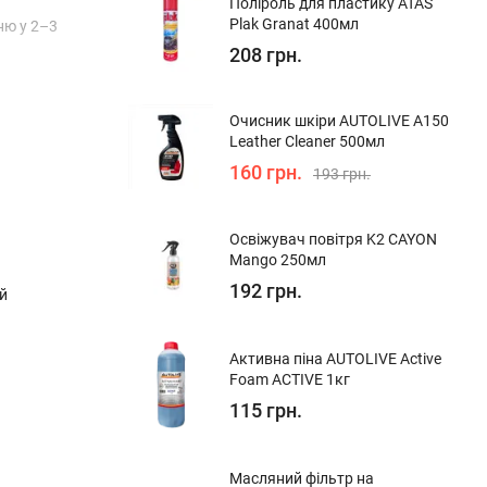
Поліроль для пластику ATAS
Plak Granat 400мл
ню у 2–3
208 грн.
Очисник шкіри AUTOLIVE A150
Leather Cleaner 500мл
160 грн.
193 грн.
Освіжувач повітря K2 CAYON
Mango 250мл
192 грн.
й
Активна піна AUTOLIVE Active
Foam ACTIVE 1кг
115 грн.
Масляний фільтр на