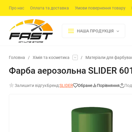
Про нас
Оплата та доставка
Умови повернення товару
НАША ПРОДУКЦІЯ
Головна
/
Хімія та косметика
/
Матеріали для фарбува
Фарба аерозольна SLIDER 60
Залишити відгук
Бренд:
SLIDER
Обране
Порівняння
Под