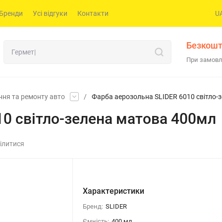
Бренди
Усі відгуки
Контакти
U
Безкошт
При замовл
ння та ремонту авто
/
Фарба аерозольна SLIDER 6010 світло-
10 світло-зелена матова 400мл
ілитися
Характеристики
Бренд:
SLIDER
Ємність:
400 мл