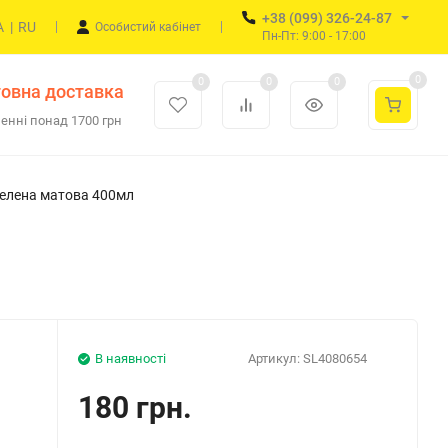
+38 (099) 326-24-87
A
|
RU
Особистий кабінет
Пн-Пт: 9:00 - 17:00
0
0
0
0
овна доставка
енні понад 1700 грн
зелена матова 400мл
В наявності
Артикул:
SL4080654
180 грн.