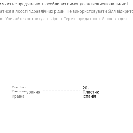
 яких не пред'являють особливих вимог до антиокислювальних і
ися в якості гідравлічних рідин. Не використовувати біля відкрит
Уникайте контакту зі шкірою. Термін придатності 5 років з дня
Ємність
20 л
Тип пакування
Пластик
Країна
Іспанія