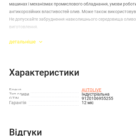
машинах і механізмах промислового обладнання, умови роботи
антикорозійних властивостей олив. Може також використовуват
Не допускайте забруднення навколишнього середовища оливою. 
виготовлення.
детальніше
Характеристики
Бренд
AUTOLIVE
Тип оливи
Індустріальна
GTIN
9120106955255
Гарантія
12 міс
Відгуки