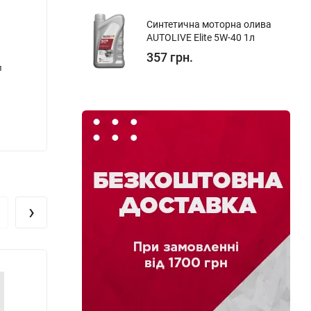
Синтетична моторна олива
AUTOLIVE Elite 5W-40 1л
357 грн.
л
4-х тактна моторна олива AUTOLIVE 4-Takt
Мінер
Agro 10W-30 20л
Univer
4 369 грн.
1 288
›