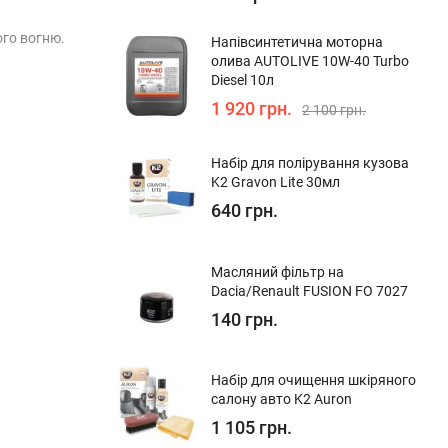
ого вогню.
Напівсинтетична моторна
олива AUTOLIVE 10W-40 Turbo
Diesel 10л
1 920 грн.
2 100 грн.
Набір для полірування кузова
K2 Gravon Lite 30мл
640 грн.
Масляний фільтр на
Dacia/Renault FUSION FO 7027
140 грн.
Набір для очищення шкіряного
салону авто K2 Auron
1 105 грн.