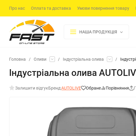
Про нас
Оплата та доставка
Умови повернення товару
НАША ПРОДУКЦІЯ
Головна
/
Оливи
/
Індустріальна олива
/
Індустр
Індустріальна олива AUTOLIVE
Залишити відгук
Бренд:
AUTOLIVE
Обране
Порівняння