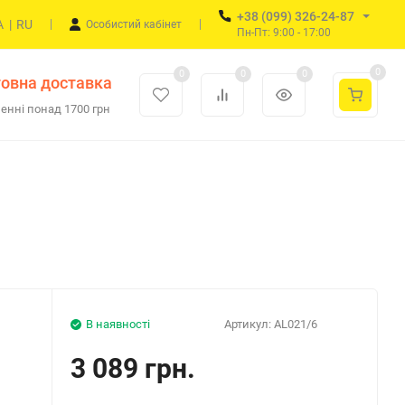
+38 (099) 326-24-87
A
|
RU
Особистий кабінет
Пн-Пт: 9:00 - 17:00
0
0
0
0
овна доставка
енні понад 1700 грн
В наявності
Артикул:
AL021/6
3 089 грн.