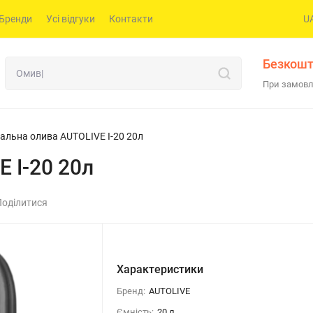
Бренди
Усі відгуки
Контакти
U
Безкошт
При замовл
іальна олива AUTOLIVE І-20 20л
 І-20 20л
Поділитися
Характеристики
Бренд:
AUTOLIVE
Ємність:
20 л