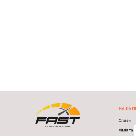
НАША П
Оливи
Хімія та