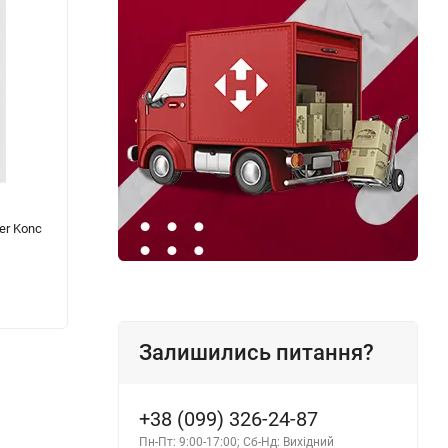
er Konc
Моторна олива синтетична TOTAL QUARTZ
Трансм
9000 HKR 5W-30 5 л
H 10л
3 147 грн.
3 159
Залишились питання?
+38 (099) 326-24-87
Пн-Пт: 9:00-17:00; Сб-Нд: Вихідний