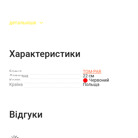
детальніше
Характеристики
Бренд
TOM-PAR
Довжина
22 см
Колір
Червоний
Країна
Польща
Відгуки