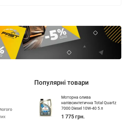
Популярні товари
Моторна олива
напівсинтетична Total Quartz
7000 Diesel 10W-40 5 л
логого
1 775 грн.
лих