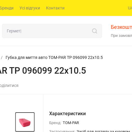
Бренди
Усі відгуки
Контакти
U
Безкошт
При замовл
/
Губка для миття авто TOM-PAR TP 096099 22x10.5
R TP 096099 22x10.5
оділитися
Характеристики
Бренд:
TOM-PAR
Застосування:
Засіб для догляду за кузовом