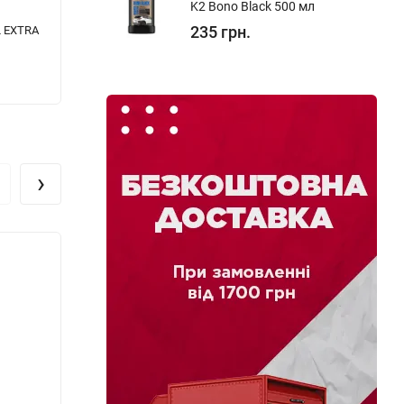
K2 Bono Black 500 мл
235 грн.
L EXTRA
Аерозольна фарба Deco Blik RAL 1001
Фарба
(бежева) 400 мл
біла 4
129 грн.
180 г
›