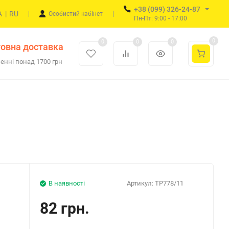
+38 (099) 326-24-87
A
|
RU
Особистий кабінет
Пн-Пт: 9:00 - 17:00
0
0
0
0
овна доставка
енні понад 1700 грн
В наявності
Артикул:
TP778/11
82 грн.