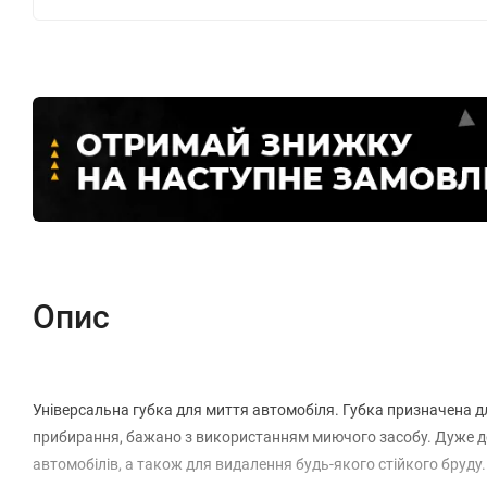
Опис
Універсальна губка для миття автомобіля. Губка призначена д
прибирання, бажано з використанням миючого засобу. Дуже до
автомобілів, а також для видалення будь-якого стійкого бруду.