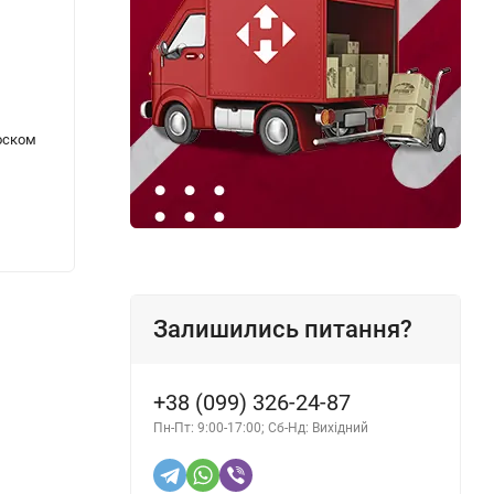
оском
Лампочка для авто FUSION W3W 24V 3W
Лампо
W2.1x9.5d 10шт
Super 
86 грн.
83 гр
Залишились питання?
+38 (099) 326-24-87
Пн-Пт: 9:00-17:00; Сб-Нд: Вихідний