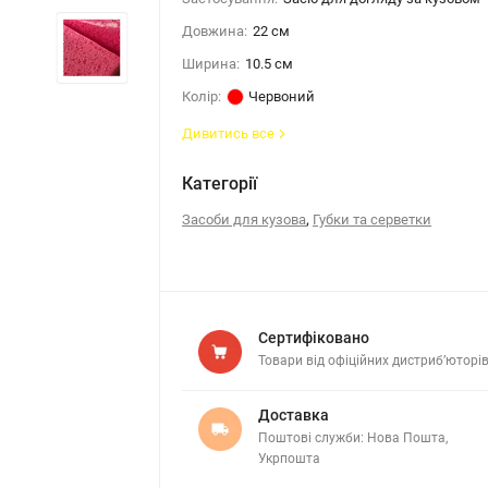
Довжина:
22 см
Ширина:
10.5 см
Колір:
Червоний
Дивитись все
Категорії
,
Засоби для кузова
Губки та серветки
Сертифіковано
Товари від офіційних дистриб’юторі
Доставка
Поштові служби: Нова Пошта,
Укрпошта