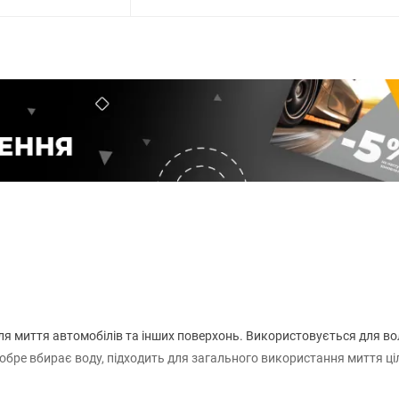
ля миття автомобілів та інших поверхонь. Використовується для во
бре вбирає воду, підходить для загального використання миття ці