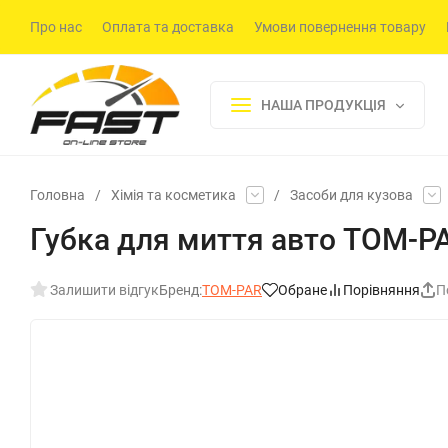
Про нас
Оплата та доставка
Умови повернення товару
НАША ПРОДУКЦІЯ
Головна
/
Хімія та косметика
/
Засоби для кузова
Губка для миття авто TOM-PA
Залишити відгук
Бренд:
TOM-PAR
Обране
Порівняння
П