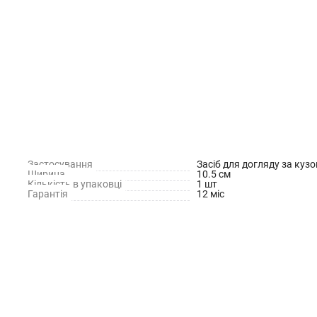
Застосування
Засіб для догляду за куз
Ширина
10.5 см
Кількість в упаковці
1 шт
Гарантія
12 міс