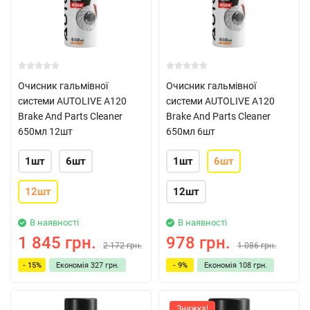
Очисник гальмівної
Очисник гальмівної
системи AUTOLIVE A120
системи AUTOLIVE A120
Brake And Parts Cleaner
Brake And Parts Cleaner
650мл 12шт
650мл 6шт
1шт
6шт
1шт
6шт
12шт
12шт
В наявності
В наявності
1 845 грн.
978 грн.
2 172 грн.
1 086 грн.
- 15%
Економія
327 грн.
- 9%
Економія
108 грн.
Знижка!