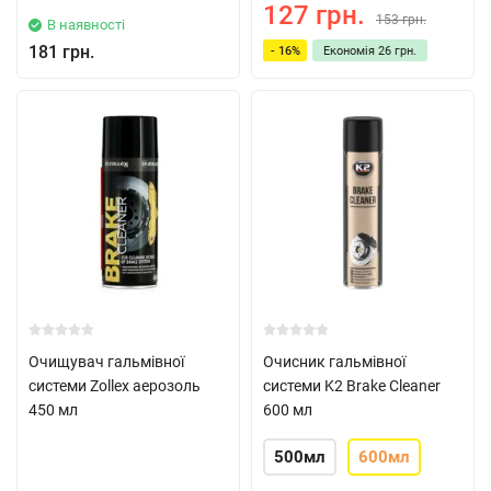
127 грн.
153 грн.
В наявності
181 грн.
- 16%
Економія
26 грн.
Очищувач гальмівної
Очисник гальмівної
системи Zollex аерозоль
системи K2 Brake Cleaner
450 мл
600 мл
500мл
600мл