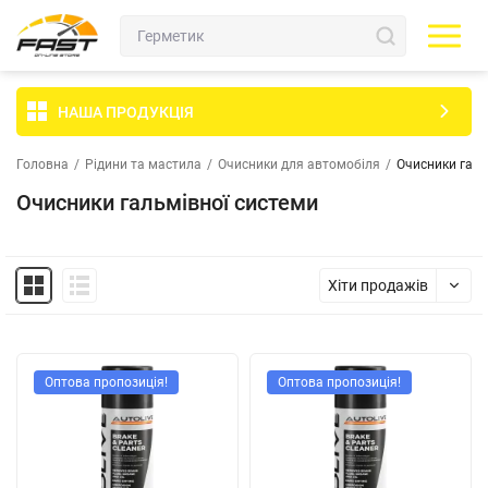
НАША ПРОДУКЦІЯ
Головна
/
Рідини та мастила
/
Очисники для автомобіля
/
Очисники галь
Очисники гальмівної системи
Хіти продажів
Оптова пропозиція!
Оптова пропозиція!