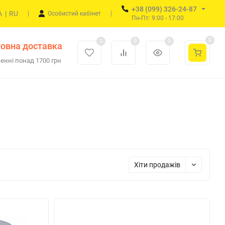
+38 (099) 326-24-87
A
|
RU
Особистий кабінет
Пн-Пт: 9:00 - 17:00
0
0
0
0
овна доставка
енні понад 1700 грн
Хіти продажів