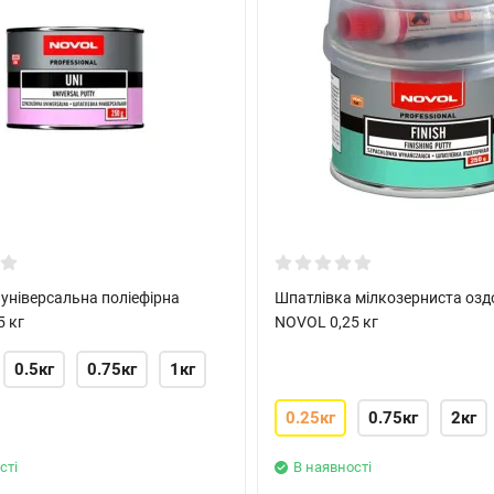
універсальна поліефірна
Шпатлівка мілкозерниста оз
5 кг
NOVOL 0,25 кг
0.5кг
0.75кг
1кг
0.25кг
0.75кг
2кг
сті
В наявності