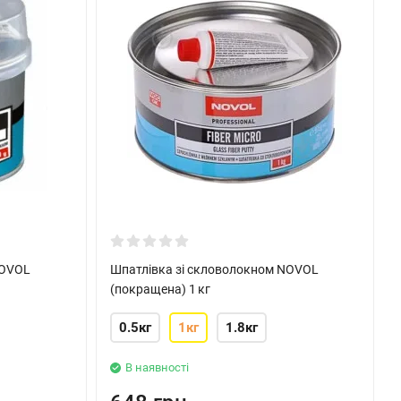
NOVOL
Шпатлівка зі скловолокном NOVOL
(покращена) 1 кг
0.5кг
1кг
1.8кг
В наявності