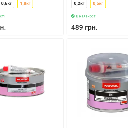
0,6кг
1,8кг
0,2кг
0,5кг
сті
В наявності
н.
489 грн.