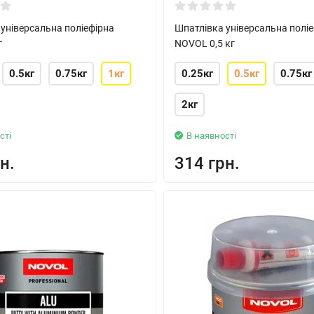
універсальна поліефірна
Шпатлівка універсальна полі
г
NOVOL 0,5 кг
0.5кг
0.75кг
1кг
0.25кг
0.5кг
0.75кг
2кг
сті
В наявності
н.
314 грн.