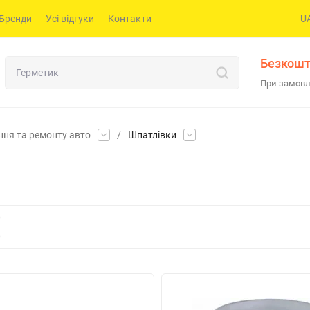
Бренди
Усі відгуки
Контакти
U
Безкошт
При замовл
ння та ремонту авто
/
Шпатлівки