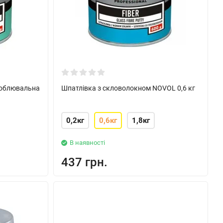
доблювальна
Шпатлівка з скловолокном NOVOL 0,6 кг
0,2кг
0,6кг
1,8кг
В наявності
437 грн.