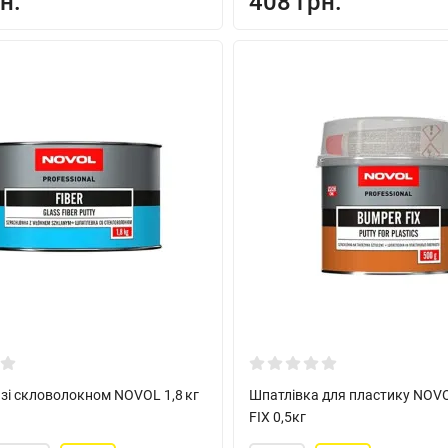
н.
408 грн.
зі скловолокном NOVOL 1,8 кг
Шпатлівка для пластику NO
FIX 0,5кг