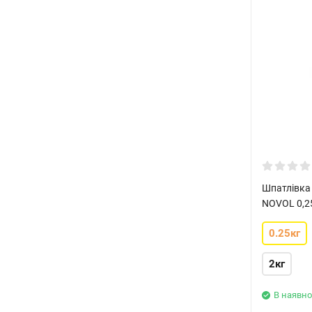
Шпатлівка 
NOVOL 0,2
0.25кг
2кг
В наявно