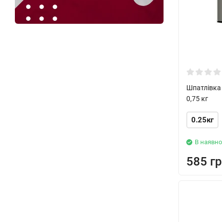
Шпатлівка
0,75 кг
0.25кг
В наявно
585 гр