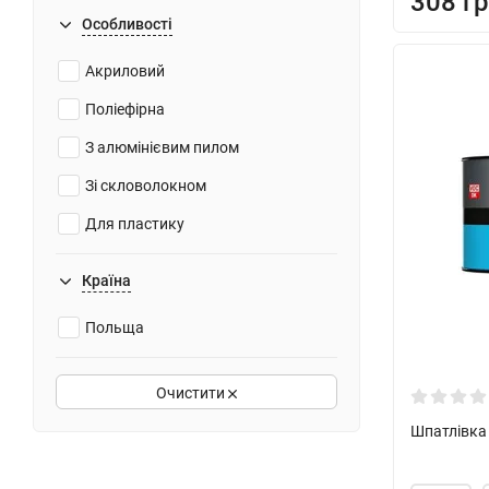
308 гр
750 г
Особливості
1 кг
Акриловий
1,8 кг
Поліефірна
2 кг
З алюмінієвим пилом
Зі скловолокном
Для пластику
Країна
Польща
Очистити
Шпатлівка 