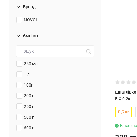
Бренд
NOVOL
Ємність
250 мл
1 л
100г
Шпатлівка
200 г
FIX 0,2кг
250 г
0,2кг
500 г
В наявно
600 г