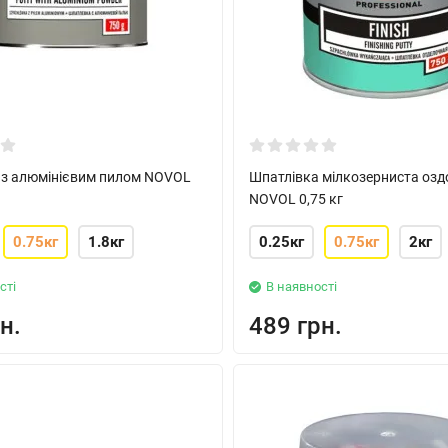
 з алюмінієвим пилом NOVOL
Шпатлівка мілкозерниста оз
NOVOL 0,75 кг
0.75кг
1.8кг
0.25кг
0.75кг
2кг
сті
В наявності
н.
489 грн.