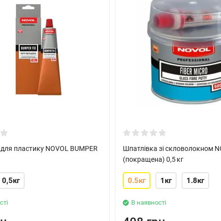
 для пластику NOVOL BUMPER
Шпатлівка зі скловолокном 
(покращена) 0,5 кг
0,5кг
0.5кг
1кг
1.8кг
сті
В наявності