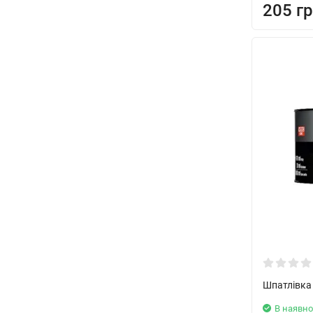
205 гр
Шпатлівка
В наявно