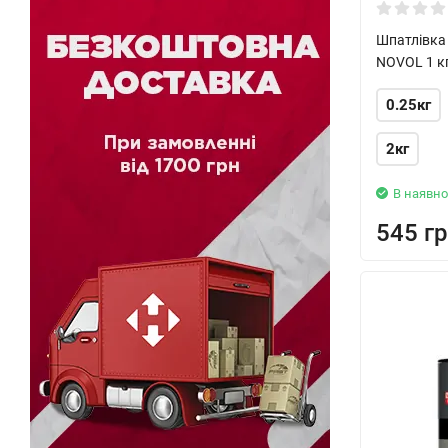
Шпатлівка 
NOVOL 1 к
0.25кг
2кг
В наявно
545 гр