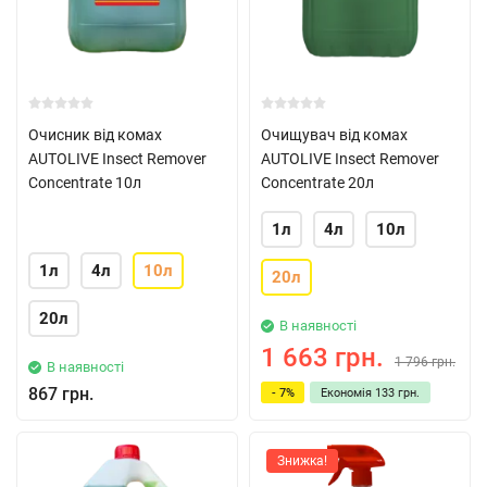
Очисник від комах
Очищувач від комах
AUTOLIVE Insect Remover
AUTOLIVE Insect Remover
Concentrate 10л
Concentrate 20л
1л
4л
10л
1л
4л
10л
20л
20л
В наявності
1 663 грн.
1 796 грн.
В наявності
867 грн.
- 7%
Економія
133 грн.
Знижка!