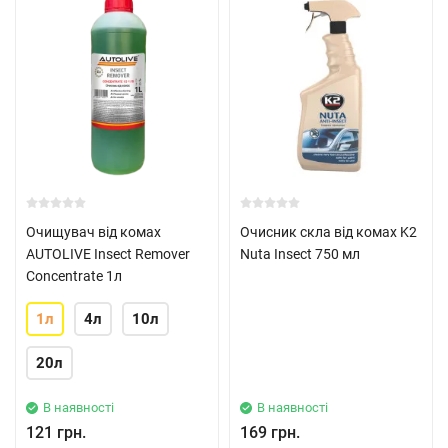
Очищувач від комах
Очисник скла від комах K2
AUTOLIVE Insect Remover
Nuta Insect 750 мл
Concentrate 1л
1л
4л
10л
20л
В наявності
В наявності
121 грн.
169 грн.