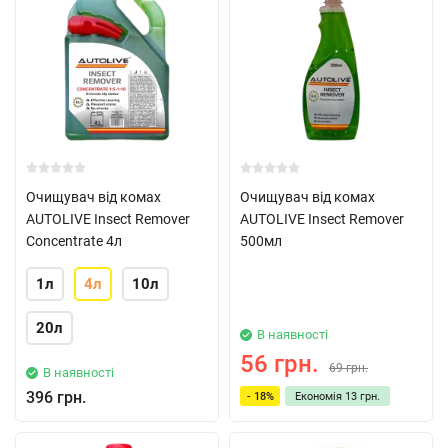
Очищувач від комах
Очищувач від комах
AUTOLIVE Insect Remover
AUTOLIVE Insect Remover
Concentrate 4л
500мл
1л
4л
10л
20л
В наявності
56 грн.
69 грн.
В наявності
396 грн.
- 18%
Економія
13 грн.