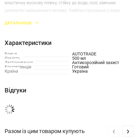
еластичну воскову плівку, стійку до води, солі, хімічних
реагентів і механічного впливу. Глибоко проникає у пори
металу, витісняє вологу та зупиняє розвиток іржі.
детальніше
Переваги:
Характеристики
Ефективний захист порожнин від іржі та вологи
Бренд
AUTOTRADE
Ємність
500 мл
Сумісний із заводським ЛФП
Застосування
Антикорозійний захист
Консистенція
Готовий
Країна
Украіна
Утворює стійку захисну плівку
Швидко висихає, зручний у використанні
Відгуки
‹
›
Разом із цим товаром купують